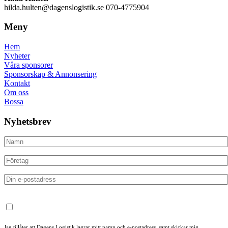
hilda.hulten@dagenslogistik.se 070-4775904
Meny
Hem
Nyheter
Våra sponsorer
Sponsorskap & Annonsering
Kontakt
Om oss
Bossa
Nyhetsbrev
Jag tillåter att Dagens Logistik lagrar mitt namn och e-postadress, samt skickar mig