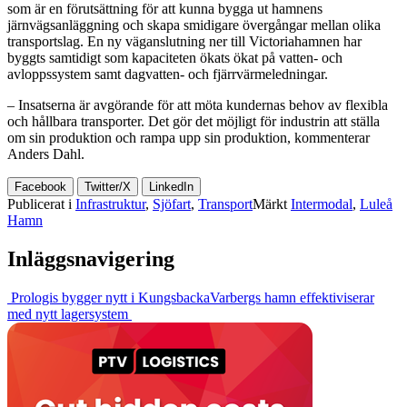
som är en förutsättning för att kunna bygga ut hamnens
järnvägsanläggning och skapa smidigare övergångar mellan olika
transportslag. En ny väganslutning ner till Victoriahamnen har
byggts samtidigt som kapaciteten ökats ökat på vatten- och
avloppssystem samt dagvatten- och fjärrvärmeledningar.
– Insatserna är avgörande för att möta kundernas behov av flexibla
och hållbara transporter. Det gör det möjligt för industrin att ställa
om sin produktion och rampa upp sin produktion, kommenterar
Anders Dahl.
Facebook
Twitter/X
LinkedIn
Publicerat i
Infrastruktur
,
Sjöfart
,
Transport
Märkt
Intermodal
,
Luleå
Hamn
Inläggsnavigering
Prologis bygger nytt i Kungsbacka
Varbergs hamn effektiviserar
med nytt lagersystem