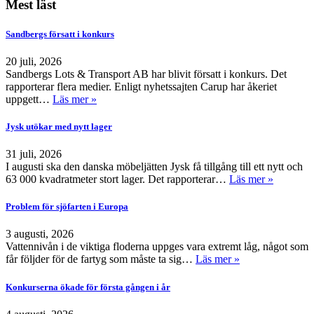
Mest läst
Sandbergs försatt i konkurs
20 juli, 2026
Sandbergs Lots & Transport AB har blivit försatt i konkurs. Det
rapporterar flera medier. Enligt nyhetssajten Carup har åkeriet
uppgett…
Läs mer »
Jysk utökar med nytt lager
31 juli, 2026
I augusti ska den danska möbeljätten Jysk få tillgång till ett nytt och
63 000 kvadratmeter stort lager. Det rapporterar…
Läs mer »
Problem för sjöfarten i Europa
3 augusti, 2026
Vattennivån i de viktiga floderna uppges vara extremt låg, något som
får följder för de fartyg som måste ta sig…
Läs mer »
Konkurserna ökade för första gången i år