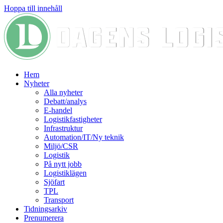
Hoppa till innehåll
Hem
Nyheter
Alla nyheter
Debatt/analys
E-handel
Logistikfastigheter
Infrastruktur
Automation/IT/Ny teknik
Miljö/CSR
Logistik
På nytt jobb
Logistiklägen
Sjöfart
TPL
Transport
Tidningsarkiv
Prenumerera