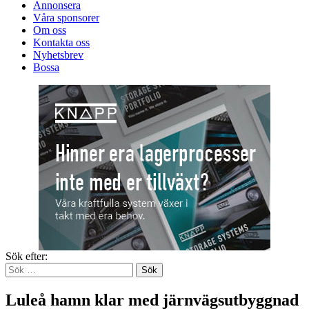
Annonsera
Våra sponsorer
Om oss
Kontakta oss
Nyhetsbrev
Bossa
Sök efter:
Luleå hamn klar med järnvägsutbyggnad