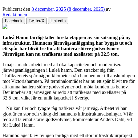
Publicerat den
8 december, 2025
(8 december, 2025)
av
Redaktionen
Facebook
Twitter/X
LinkedIn
Luleå Hamn färdigställer första etappen av sin satsning på ny
infrastruktur. Hamnens järnvägsanläggning har byggts ut och
ett spår har blivit tre för att hantera större godsvolymer.
Järnvägen kan nu trafikeras med axellaster på 32,5 ton.
I maj startade arbetet med att öka kapaciteten och modernisera
järnvägsanläggningen i Luleå hamn. Den sträcker sig från
Trafikverkets spår någon kilometer från hamnen ner till anslutningen
mot Victoriahamnen. På terminalområdet har nu ett spår blivit tre för
att kunna hantera större godsvolymer och möta kundernas behov.
Det innebär att järnvägen är redo att trafikeras med axellaster på
32,5 ton, vilket är en unik kapacitet i Sverige.
– Nu kan fler och tyngre tåg trafikera vår järnväg. Arbetet vi har
gjort är en stor och viktig del hamnens infrastruktursatsningar. Vi är
redo att ta emot större godsvolymer, kommenterar Anders Dahl, vd
för Luleå Hamn.
Hamnbolaget blev nyligen färdiga med ett stort infrastrukturprojekt