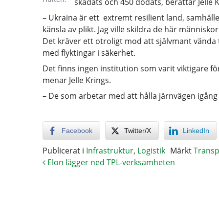
skadats och 450 dödats, berättar Jelle
– Ukraina är ett extremt resilient land, samhälle
känsla av plikt. Jag ville skildra de här människo
Det kräver ett otroligt mod att självmant vända 
med flyktingar i säkerhet.
Det finns ingen institution som varit viktigare f
menar Jelle Krings.
– De som arbetar med att hålla järnvägen igång ä
Facebook
Twitter/X
LinkedIn
Publicerat i
Infrastruktur
,
Logistik
Märkt
Trans
Elon lägger ned TPL-verksamheten