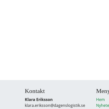
Kontakt
Men
Klara Eriksson
Hem
klara.eriksson@dagenslogistik.se
Nyhete