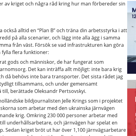
r av kriget och några råd kring hur man förbereder sin
a också alltid en “Plan B” och träna din arbetsstyrka i att
edd på alla scenarier, och lägg inte alla ägg i samma
 komma från väst. Försök se vad infrastrukturen kan göra
fylla flera funktioner:
terat gods och människor, de har fungerat som
nomsorg. Det kan inträffa allt möjligt: inte bara krig
ch då behövs inte bara transporter. Det sista rådet jag
a tydligt tillsammans, och under gemensamt
å till, berättade Oleksandr Pertsovskyi.
olländske bildjournalisten Jelle Krings som i projektet
skorna som arbetar med den ukrainska järnvägen
nnande krig. Omkring 230 000 personer arbetar med
 till underhållsarbetare, och järnvägen har spelat en
. Sedan kriget bröt ut har över 1,100 järnvägsarbetare