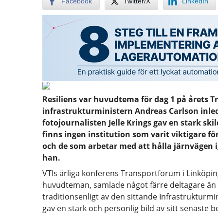
Facebook
Twitter/X
LinkedIn
Resiliens var huvudtema för dag 1 på årets T
infrastrukturministern Andreas Carlson inl
fotojournalisten Jelle Krings gav en stark ski
finns ingen institution som varit viktigare f
och de som arbetar med att hålla järnvägen ig
han.
VTIs årliga konferens Transportforum i Linköping
huvudteman, samlade något färre deltagare än v
traditionsenligt av den sittande Infrastruktur
gav en stark och personlig bild av sitt senaste be