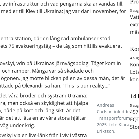
Pro
t av infrastruktur och vad pengarna ska användas till.
 med er till Kiev till Ukraina; jag var där i november, för
3 aug
Vat
ext
mås
 centralstation, där en lång rad ambulanser stod
ts 75 evakueringståg – de tåg som hittills evakuerat
Kon
4 aug
ovskyi, vdn på Ukrainas järnvägsbolag. Tåget kom in
Kon
ar och ramper. Många var så skadade och
Lot
gonen. Jag mötte blicken på en av dessa män, det är
kon
ittade på Olexandr sa han: “This is our reality…”
det våra bröder och systrar i Ukraina:
14 
ära, men också en skyldighet att hjälpa
Andreas
5 aug
, både på kort och lång sikt. Är det
Carlson inledde
457
r det att låta en av våra stora hjältar
Transportforum
EQT
2025. foto Klara
nväg under krig.
Sto
Eriksson.
kyi via en live-länk från Lviv i västra