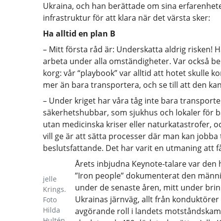
Ukraina, och han berättade om sina erfarenhete
infrastruktur för att klara när det värsta sker:
Ha alltid en plan B
– Mitt första råd är: Underskatta aldrig risken! H
arbeta under alla omständigheter. Var också ber
korg: vår “playbook” var alltid att hotet skulle
mer än bara transportera, och se till att den kan 
– Under kriget har våra tåg inte bara transpor
säkerhetshubbar, som sjukhus och lokaler för bar
utan medicinska kriser eller naturkatastrofer, o
vill ge är att sätta processer där man kan jobb
beslutsfattande. Det har varit en utmaning att f
Årets inbjudna Keynote-talare var den h
”Iron people” dokumenterat den männi
jelle
under de senaste åren, mitt under bri
Krings.
Ukrainas järnväg, allt från konduktörer
Foto
Hilda
avgörande roll i landets motståndskamp
Hultén.