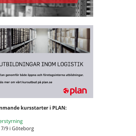
mande kursstarter i PLAN:
erstyrning
17/9 i Göteborg