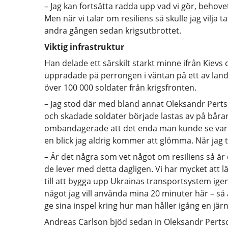
– Jag kan fortsätta radda upp vad vi gör, behove
Men när vi talar om resiliens så skulle jag vilja ta
andra gången sedan krigsutbrottet.
Viktig infrastruktur
Han delade ett särskilt starkt minne ifrån Kievs
uppradade på perrongen i väntan på ett av lande
över 100 000 soldater från krigsfronten.
– Jag stod där med bland annat Oleksandr Perts
och skadade soldater började lastas av på bår
ombandagerade att det enda man kunde se var ö
en blick jag aldrig kommer att glömma. När jag t
– Är det några som vet något om resiliens så är 
de lever med detta dagligen. Vi har mycket att l
till att bygga upp Ukrainas transportsystem igen
något jag vill använda mina 20 minuter här – så ä
ge sina inspel kring hur man håller igång en jär
Andreas Carlson bjöd sedan in Oleksandr Pertsovs