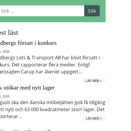
st läst
dbergs försatt i konkurs
i, 2026
dbergs Lots & Transport AB har blivit försatt i
kurs. Det rapporterar flera medier. Enligt
etssajten Carup har åkeriet uppgett…
LÄS MER »
k utökar med nytt lager
i, 2026
ugusti ska den danska möbeljätten Jysk få tillgång
 ett nytt och 63 000 kvadratmeter stort lager. Det
porterar…
LÄS MER »