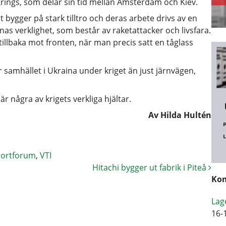
 Krings, som delar sin tid mellan Amsterdam och Kiev.
t bygger på stark tilltro och deras arbete drivs av en
rnas verklighet, som består av raketattacker och livsfara.
tillbaka mot fronten, när man precis satt en tåglass
ör samhället i Ukraina under kriget än just järnvägen,
r några av krigets verkliga hjältar.
Av Hilda Hultén
portforum
,
VTI
Hitachi bygger ut fabrik i Piteå
Kom
Lag
16-