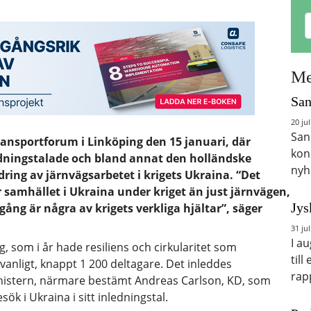
Me
San
20 jul
San
ransportforum i Linköping den 15 januari, där
kon
edningstalade och bland annat den holländske
nyh
ldring av järnvägsarbetet i krigets Ukraina. “Det
ör samhället i Ukraina under kriget än just järnvägen,
Jys
ång är några av krigets verkliga hjältar”, säger
31 jul
I a
, som i år hade resiliens och cirkularitet som
till
anligt, knappt 1 200 deltagare. Det inleddes
rap
ministern, närmare bestämt Andreas Carlson, KD, som
sök i Ukraina i sitt inledningstal.