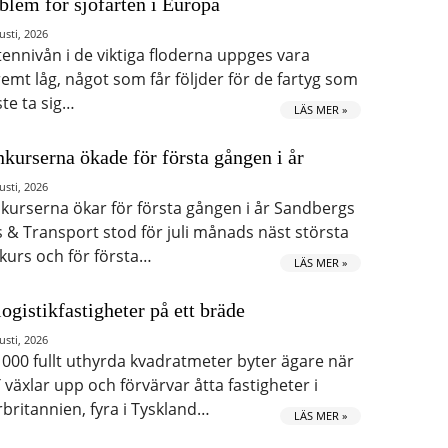
blem för sjöfarten i Europa
usti, 2026
tennivån i de viktiga floderna uppges vara
remt låg, något som får följder för de fartyg som
te ta sig…
LÄS MER »
kurserna ökade för första gången i år
usti, 2026
kurserna ökar för första gången i år Sandbergs
s & Transport stod för juli månads näst största
kurs och för första…
LÄS MER »
logistikfastigheter på ett bräde
usti, 2026
 000 fullt uthyrda kvadratmeter byter ägare när
 växlar upp och förvärvar åtta fastigheter i
rbritannien, fyra i Tyskland…
LÄS MER »