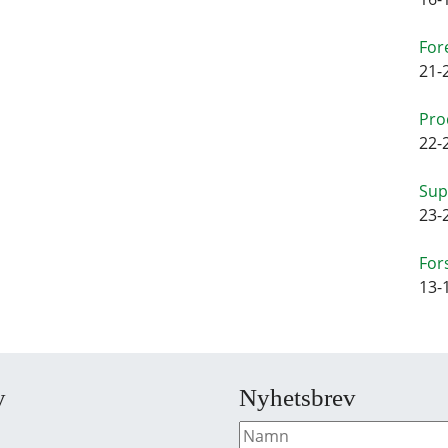
For
21-
Pro
22-
Sup
23-
For
13-
y
Nyhetsbrev