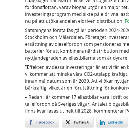
I dagsläget har Martin & Servera Logistik en dri
fordonsflottan, varav biogas utgör en majoritet. 
investeringsprogram med sikte på eldrivna last
nu på att utöka andelen eldriven distribution.
F
Satsningens första fas gäller perioden 2024-202
Stockholm och Mälardalen. Företaget investerar 
ersättning av dieselfordon som pensioneras me
batterier för att kombinera närdistribution med
nyttjandegraden av ellastbilarna som är dyrare at
”Effekten av dessa investeringar är att vi får en 
vi kommer att minska våra CO2-utsläpp kraftigt. V
innan måldatum som är 2030. Att vi ökar nyttj
bärkraftig, vilket är en förutsättning för konkur
– Redan i år kommer 17 ellastbilar vara i drift o
tal elfordon på Sveriges vägar. Antalet biogasbil
finns kvar fasas ut helt till 2028, kommenterar P
Facebook
Twitter/X
LinkedIn