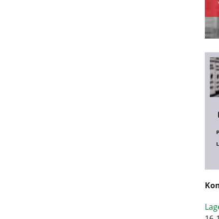
Kom
Lag
16-