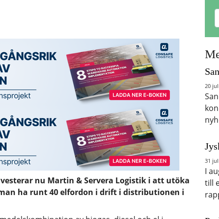
Me
San
20 jul
San
kon
nyh
Jys
31 jul
I a
vesterar nu Martin & Servera Logistik i att utöka
till
man ha runt 40 elfordon i drift i distributionen i
rap