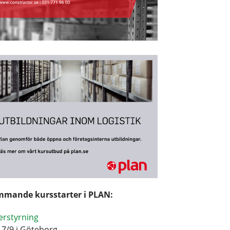
mande kursstarter i PLAN:
erstyrning
17/9 i Göteborg