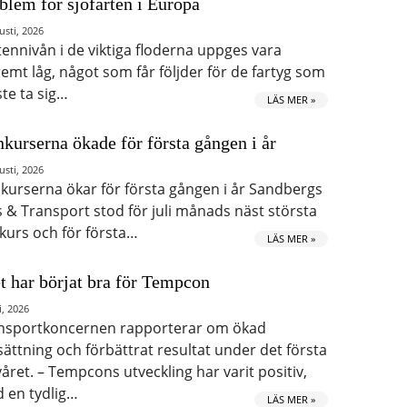
blem för sjöfarten i Europa
usti, 2026
tennivån i de viktiga floderna uppges vara
remt låg, något som får följder för de fartyg som
te ta sig…
LÄS MER »
kurserna ökade för första gången i år
usti, 2026
kurserna ökar för första gången i år Sandbergs
s & Transport stod för juli månads näst största
kurs och för första…
LÄS MER »
t har börjat bra för Tempcon
i, 2026
nsportkoncernen rapporterar om ökad
ättning och förbättrat resultat under det första
våret. – Tempcons utveckling har varit positiv,
 en tydlig…
LÄS MER »