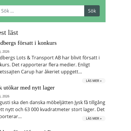
st läst
dbergs försatt i konkurs
i, 2026
dbergs Lots & Transport AB har blivit försatt i
kurs. Det rapporterar flera medier. Enligt
etssajten Carup har åkeriet uppgett…
LÄS MER »
k utökar med nytt lager
i, 2026
ugusti ska den danska möbeljätten Jysk få tillgång
 ett nytt och 63 000 kvadratmeter stort lager. Det
porterar…
LÄS MER »