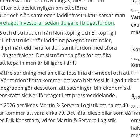
vmedelskombination av biogas, diesel och el i
Pro
Efter ett beslut nyligen om ett större
3 aug
bilar och släp samt egen laddinfrastruktur satsar man
Vat
öretaget investerar sedan tidigare i biogasfordon
.
ext
mås
6 och distribution från Norrköping och Enköping i
i infrastruktur för laddning på egna terminaler,
d primärt eldrivna fordon samt fordon med stora
Kon
 längre frakter. Det sistnämnda görs för att öka
4 aug
t köpa in men är billigare i drift.
Kon
Lot
bättre spridning mellan olika fossilfria drivmedel och att
kon
år fordonsflotta kommer att vara helt fossilfri i god tid
andegraden gör dessutom att satsningen blir ekonomiskt
renskraft” skriver företaget i ett pressmeddelande.
Åre
ch 2026 beräknas Martin & Servera Logistik att ha ett 40-
30 jul
ar kommer att vara cirka 70. Det fåtal dieselbilar som då
Tra
er-Erik Kanström, vd för Martin & Servera Logistik.
oms
hal
med