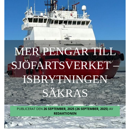
MER PENGAR TILL
SJÖFARTSVERKET –
ISBRYTNINGEN
SÄKRAS
PUBLICERAT DEN
26 SEPTEMBER, 2025
(26 SEPTEMBER, 2025)
AV
REDAKTIONEN