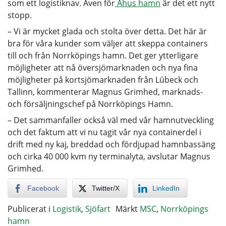
som ett logistiknav. Även för
Åhus hamn
är det ett nytt
stopp.
– Vi är mycket glada och stolta över detta. Det här är
bra för våra kunder som väljer att skeppa containers
till och från Norrköpings hamn. Det ger ytterligare
möjligheter att nå översjömarknaden och nya fina
möjligheter på kortsjömarknaden från Lübeck och
Tallinn, kommenterar Magnus Grimhed, marknads-
och försäljningschef på Norrköpings Hamn.
– Det sammanfaller också väl med vår hamnutveckling
och det faktum att vi nu tagit vår nya containerdel i
drift med ny kaj, breddad och fördjupad hamnbassäng
och cirka 40 000 kvm ny terminalyta, avslutar Magnus
Grimhed.
Facebook
Twitter/X
LinkedIn
Publicerat i
Logistik
,
Sjöfart
Märkt
MSC
,
Norrköpings
hamn