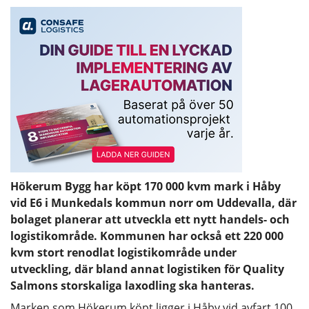
Hökerum Bygg har köpt 170 000 kvm mark i Håby
vid E6 i Munkedals kommun norr om Uddevalla, där
bolaget planerar att utveckla ett nytt handels- och
logistikområde. Kommunen har också ett 220 000
kvm stort renodlat logistikområde under
utveckling, där bland annat logistiken för Quality
Salmons storskaliga laxodling ska hanteras.
Marken som Hökerum köpt ligger i Håby vid avfart 100