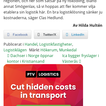
regionen, och fler som satsar på ny fiskodling, bland
annat Smögenlax, så vi hoppas att fler kommer vilja
etablera sin logistik här. En bra logistiklösning sänker ju
kostnaderna, säger Clas Hedlund.
Av Hilda Hultén
Facebook
Twitter/X
LinkedIn
Publicerat i
Handel
,
Logistikfastigheter
,
Logistiklägen
Märkt
Hökerum
,
Munkedal
Dachser i Norge öppnar
Ica bygger fryslager i
kontor i Kristiansand
Västerås