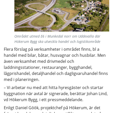
Området utmed E6 i Munkedal norr om Uddevalla där
Hökerum Bygg ska utveckla handel och logistikområde
Flera förslag på verksamheter i området finns, bl a
handel med bilar, båtar, husvagnar och husbilar. Men
även verksamhet med drivmedel och
laddningsstationer, restauranger, bygghandel,
lågprishandel, detaljhandel och dagligvaruhandel finns
med i planeringen.
– Vi arbetar nu med att hitta hyresgäster och startar
byggnation när avtal är signerade, berättar Johan Lind,
vd Hökerum Bygg, i ett pressmeddelande.
Enligt Daniel Göök, projektchef på Hökerum, är det