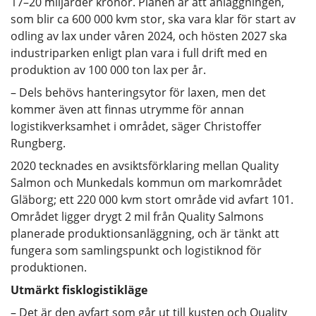
17–20 miljarder kronor. Planen är att anläggningen,
som blir ca 600 000 kvm stor, ska vara klar för start av
odling av lax under våren 2024, och hösten 2027 ska
industriparken enligt plan vara i full drift med en
produktion av 100 000 ton lax per år.
– Dels behövs hanteringsytor för laxen, men det
kommer även att finnas utrymme för annan
logistikverksamhet i området, säger Christoffer
Rungberg.
2020 tecknades en avsiktsförklaring mellan Quality
Salmon och Munkedals kommun om markområdet
Gläborg; ett 220 000 kvm stort område vid avfart 101.
Området ligger drygt 2 mil från Quality Salmons
planerade produktionsanläggning, och är tänkt att
fungera som samlingspunkt och logistiknod för
produktionen.
Utmärkt fisklogistikläge
– Det är den avfart som går ut till kusten och Quality