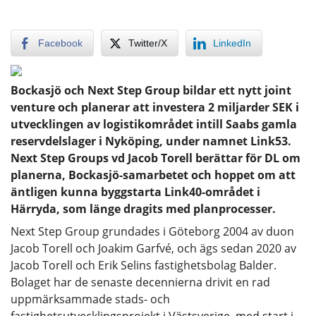
Facebook
Twitter/X
LinkedIn
Bockasjö och Next Step Group bildar ett nytt joint
venture och planerar att investera 2 miljarder SEK i
utvecklingen av logistikområdet intill Saabs gamla
reservdelslager i Nyköping, under namnet Link53.
Next Step Groups vd Jacob Torell berättar för DL om
planerna, Bockasjö-samarbetet och hoppet om att
äntligen kunna byggstarta Link40-området i
Härryda, som länge dragits med planprocesser.
Next Step Group grundades i Göteborg 2004 av duon
Jacob Torell och Joakim Garfvé, och ägs sedan 2020 av
Jacob Torell och Erik Selins fastighetsbolag Balder.
Bolaget har de senaste decennierna drivit en rad
uppmärksammade stads- och
fastighetsutvecklingsprojekt i Västsverige, med start i