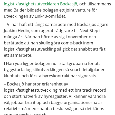
logistikfastighetsutvecklaren Bockasjö
, och tillsammans
med Balder bildade bolagen ett joint venture för
utvecklingen av Link40-området.
– Vi har haft ett långt samarbete med Bockasjös ägare
Joakim Hedin, som agerat rådgivare till Next Step i
många år. När han hörde av sig i november och
berättade att han skulle göra come-back inom
logistikfastighetsutveckling så gick det snabbt att få till
ett samarbete.
I Härryda ligger bolagen nu i startgroparna för att
byggstarta logistikutvecklingen så snart detaljplanen
klubbats och första hyreskontrakt har signerats.
– Bockasjö har stor erfarenhet av
logistikfastighetstutveckling med ett bra track record
och stort nätverk av hyresgäster. Vi känner varandra
väl, jobbar bra ihop och bägge organisationerna är
relativt små med snabba beslutsvägar, så det känns
som en perfekt match.