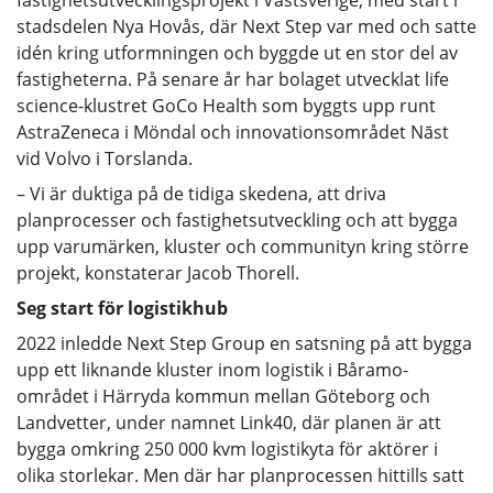
stadsdelen Nya Hovås, där Next Step var med och satte
idén kring utformningen och byggde ut en stor del av
fastigheterna. På senare år har bolaget utvecklat life
science-klustret GoCo Health som byggts upp runt
AstraZeneca i Möndal och innovationsområdet Nāst
vid Volvo i Torslanda.
– Vi är duktiga på de tidiga skedena, att driva
planprocesser och fastighetsutveckling och att bygga
upp varumärken, kluster och communityn kring större
projekt, konstaterar Jacob Thorell.
Seg start för logistikhub
2022 inledde Next Step Group en satsning på att bygga
upp ett liknande kluster inom logistik i Båramo-
området i Härryda kommun mellan Göteborg och
Landvetter, under namnet Link40, där planen är att
bygga omkring 250 000 kvm logistikyta för aktörer i
olika storlekar. Men där har planprocessen hittills satt