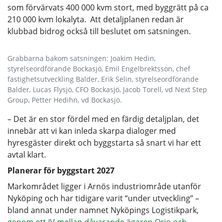
som förvärvats 400 000 kvm stort, med byggrätt på ca
210 000 kvm lokalyta. Att detaljplanen redan är
klubbad bidrog också till beslutet om satsningen.
Grabbarna bakom satsningen: Joakim Hedin,
styrelseordförande Bockasjö, Emil Engelbrektsson, chef
fastighetsutveckling Balder, Erik Selin, styrelseordförande
Balder, Lucas Flysjö, CFO Bockasjö, Jacob Torell, vd Next Step
Group, Petter Hedihn, vd Bockasjö.
– Det är en stor fördel med en färdig detaljplan, det
innebär att vi kan inleda skarpa dialoger med
hyresgäster direkt och byggstarta så snart vi har ett
avtal klart.
Planerar för byggstart 2027
Markområdet ligger i Arnös industriområde utanför
Nyköping och har tidigare varit “under utveckling” –
bland annat under namnet Nyköpings Logistikpark,
genom ett JV mellan dåvarande ägaren Orio och