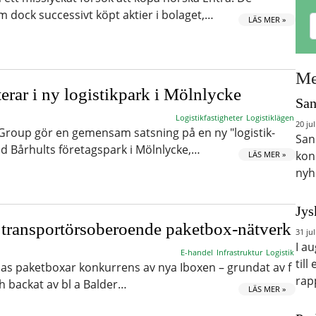
m dock successivt köpt aktier i bolaget,…
LÄS MER »
Me
erar i ny logistikpark i Mölnlycke
San
Logistikfastigheter
Logistiklägen
20 jul
Group gör en gemensam satsning på en ny "logistik-
San
d Bårhults företagspark i Mölnlycke,…
kon
LÄS MER »
nyh
Jys
å transportörsoberoende paketbox-nätverk
31 jul
I a
E-handel
Infrastruktur
Logistik
till
as paketboxar konkurrens av nya Iboxen – grundat av f
rap
 backat av bl a Balder…
LÄS MER »