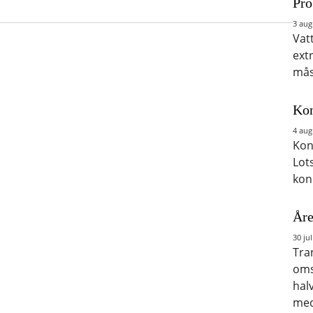
Pro
3 aug
Vat
ext
mås
Kon
4 aug
Kon
Lot
kon
Åre
30 jul
Tra
oms
hal
med