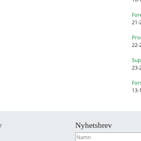
For
21-
Pro
22-
Sup
23-
For
13-
y
Nyhetsbrev