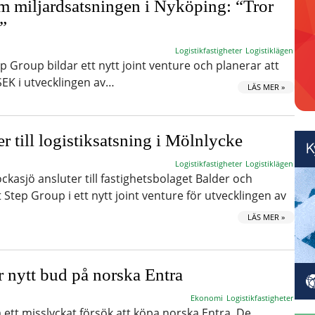
m miljardsatsningen i Nyköping: “Tror
t”
Logistikfastigheter
Logistiklägen
 Group bildar ett nytt joint venture och planerar att
SEK i utvecklingen av…
LÄS MER »
r till logistiksatsning i Mölnlycke
Logistikfastigheter
Logistiklägen
ckasjö ansluter till fastighetsbolaget Balder och
Step Group i ett nytt joint venture för utvecklingen av
LÄS MER »
r nytt bud på norska Entra
Ekonomi
Logistikfastigheter
 ett misslyckat försök att köpa norska Entra. De