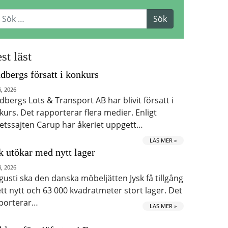
st läst
dbergs försatt i konkurs
i, 2026
dbergs Lots & Transport AB har blivit försatt i
kurs. Det rapporterar flera medier. Enligt
etssajten Carup har åkeriet uppgett…
LÄS MER »
k utökar med nytt lager
i, 2026
ugusti ska den danska möbeljätten Jysk få tillgång
 ett nytt och 63 000 kvadratmeter stort lager. Det
porterar…
LÄS MER »