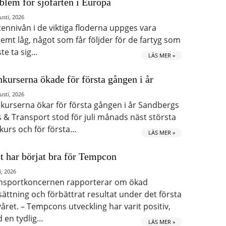
blem för sjöfarten i Europa
usti, 2026
tennivån i de viktiga floderna uppges vara
remt låg, något som får följder för de fartyg som
te ta sig…
LÄS MER »
kurserna ökade för första gången i år
usti, 2026
kurserna ökar för första gången i år Sandbergs
s & Transport stod för juli månads näst största
kurs och för första…
LÄS MER »
t har börjat bra för Tempcon
i, 2026
nsportkoncernen rapporterar om ökad
ättning och förbättrat resultat under det första
våret. – Tempcons utveckling har varit positiv,
 en tydlig…
LÄS MER »