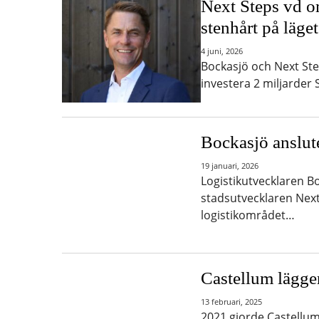
Next Steps vd o
stenhårt på läge
4 juni, 2026
Bockasjö och Next Step
investera 2 miljarder 
Bockasjö anslute
19 januari, 2026
Logistikutvecklaren Bo
stadsutvecklaren Next 
logistikområdet…
Castellum lägge
13 februari, 2025
2021 gjorde Castellum