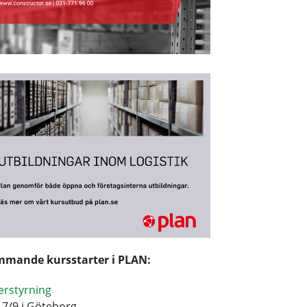
mande kursstarter i PLAN:
erstyrning
17/9 i Göteborg