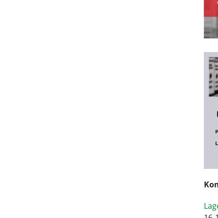
Kom
Lag
16-