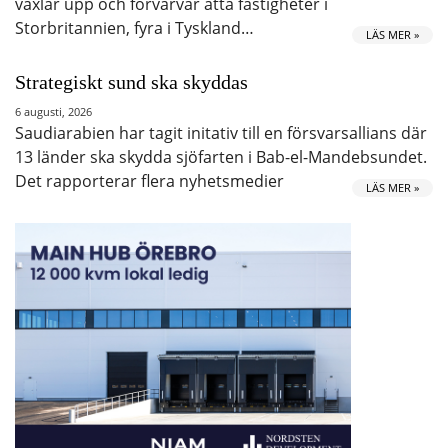
växlar upp och förvärvar åtta fastigheter i
Storbritannien, fyra i Tyskland…
LÄS MER »
Strategiskt sund ska skyddas
6 augusti, 2026
Saudiarabien har tagit initativ till en försvarsallians där
13 länder ska skydda sjöfarten i Bab-el-Mandebsundet.
Det rapporterar flera nyhetsmedier
LÄS MER »