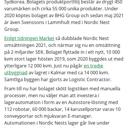
Sydkorea. Bolagets produktportfölj består av drygt 450
varumärken och cirka 55 000 unika produkter. Under
2020 köptes bolaget av BHG Group och sedan maj 2021
är även Svenssons i Lammhult med i Nordic Nest
Group.
Enligt tidningen Market
så dubblade Nordic Nest
omsättningen 2021, och närmar sig nu en omsättning
på 2 miljarder SEK. Bolaget flyttade in i ett nytt, 10 000
kvm stort lager hösten 2019, som 2020 byggdes ut med
ytterligare 12 000 kvm. Just nu pågår
en tredje
utbyggnad
av lagret i Kalmar med ca 14 000 kvm.
Samtliga byggen har gjorts av Logistic Contractor.
Fram till nu har bolaget skött logistiken med manuella
processer, men nu väljer man att investera i
lagerautomation i form av en Autostore-lösning med
112 robotar, 60 000 backar, 14 karusellportar varav 10
conveyportar och mjukvaran E-manager.
Automationen i Nordic Nests lager går live under