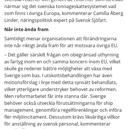
närmar sig det svenska tonnageskattesystemet vad
som finns i övriga Europa, kommenterar Camilla Åberg
Linder, näringspolitisk expert på Svensk Sjöfart.
Når inte ända fram
Samtidigt menar organisationen att förändringarna
inte når riktigt ända fram för att motsvara övriga EU.
– Det gäller särskilt frågan om obegränsad uthyrning
av fartyg inom en och samma koncern inom EU, vilket
skulle ge rederier bättre möjligheter att växa med
Sverige som bas. I utskottsbehandlingen har även
motionsförslag i linje med detta synsätt behandlats,
vilket ytterligare understryker behovet av reformen.
Men reformarbetet får inte stanna där. Sverige
behöver också utveckla förutsättningarna för ship
management, genomföra regelförenklingar och införa
fler miljöincitament. Dessutom krävs likvärdiga villkor
för anställning av svensk personal, kommenterar