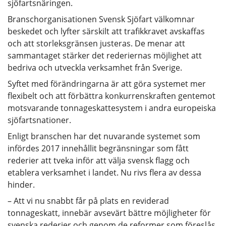
sjöfartsnäringen.
Branschorganisationen Svensk Sjöfart välkomnar
beskedet och lyfter särskilt att trafikkravet avskaffas
och att storleksgränsen justeras. De menar att
sammantaget stärker det rederiernas möjlighet att
bedriva och utveckla verksamhet från Sverige.
Syftet med förändringarna är att göra systemet mer
flexibelt och att förbättra konkurrenskraften gentemot
motsvarande tonnageskattesystem i andra europeiska
sjöfartsnationer.
Enligt branschen har det nuvarande systemet som
infördes 2017 innehållit begränsningar som fått
rederier att tveka inför att välja svensk flagg och
etablera verksamhet i landet. Nu rivs flera av dessa
hinder.
– Att vi nu snabbt får på plats en reviderad
tonnageskatt, innebär avsevärt bättre möjligheter för
svenska rederier och genom de reformer som föreslås