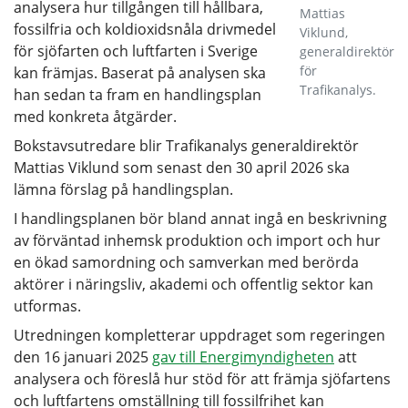
analysera hur tillgången till hållbara,
Mattias
fossilfria och koldioxidsnåla drivmedel
Viklund,
för sjöfarten och luftfarten i Sverige
generaldirektör
för
kan främjas. Baserat på analysen ska
Trafikanalys.
han sedan ta fram en handlingsplan
med konkreta åtgärder.
Bokstavsutredare blir Trafikanalys generaldirektör
Mattias Viklund som senast den 30 april 2026 ska
lämna förslag på handlingsplan.
I handlingsplanen bör bland annat ingå en beskrivning
av förväntad inhemsk produktion och import och hur
en ökad samordning och samverkan med berörda
aktörer i näringsliv, akademi och offentlig sektor kan
utformas.
Utredningen kompletterar uppdraget som regeringen
den 16 januari 2025
gav till Energimyndigheten
att
analysera och föreslå hur stöd för att främja sjöfartens
och luftfartens omställning till fossilfrihet kan