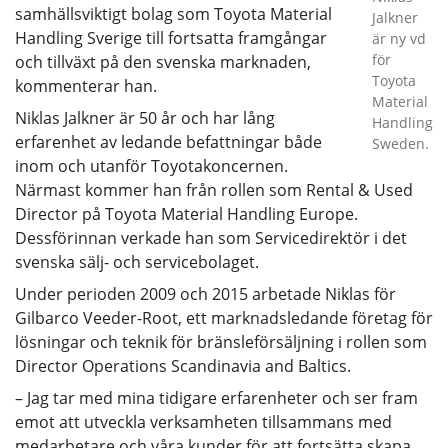
samhällsviktigt bolag som Toyota Material
Jalkner
Handling Sverige till fortsatta framgångar
är ny vd
för
och tillväxt på den svenska marknaden,
Toyota
kommenterar han.
Material
Niklas Jalkner är 50 år och har lång
Handling
erfarenhet av ledande befattningar både
Sweden.
inom och utanför Toyotakoncernen.
Närmast kommer han från rollen som Rental & Used
Director på Toyota Material Handling Europe.
Dessförinnan verkade han som Servicedirektör i det
svenska sälj- och servicebolaget.
Under perioden 2009 och 2015 arbetade Niklas för
Gilbarco Veeder-Root, ett marknadsledande företag för
lösningar och teknik för bränsleförsäljning i rollen som
Director Operations Scandinavia and Baltics.
– Jag tar med mina tidigare erfarenheter och ser fram
emot att utveckla verksamheten tillsammans med
medarbetare och våra kunder för att fortsätta skapa