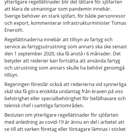
ytterligare regellättnader blir det lättare för sjöfarten
att klara de utmaningar som pandemin innebär.
Sverige behöver en stark sjöfart, för både personresor
och export, kommenterar infrastrukturminister Tomas
Eneroth.
Regellättnaderna innebär att tillsyn av fartyg och
service av fartygsutrustning som annars ska ske senast
den 1 september 2020, ska få anstå i 6 månader. Det
betyder att rederier kan fortsätta att använda fartyg
och utrustning som annars skulle ha behövt genomgå
tillsyn.
Regeringen föreslår också att rederierna vid synnerliga
skäl ska få göra enskilda undantag från kraven på viss
behörighet eller specialbehörighet för befälhavare och
teknisk chef i samtliga fartområden.
Besluten om ytterligare regellättnader för sjöfarten
med anledning av covid-19 är ännu en del i arbetet att
se till att varken företag eller löntagare lämnas i sticket