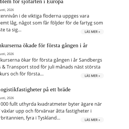
blem för sjöfarten i Europa
usti, 2026
tennivån i de viktiga floderna uppges vara
remt låg, något som får följder för de fartyg som
te ta sig…
LÄS MER »
kurserna ökade för första gången i år
usti, 2026
kurserna ökar för första gången i år Sandbergs
s & Transport stod för juli månads näst största
kurs och för första…
LÄS MER »
logistikfastigheter på ett bräde
usti, 2026
 000 fullt uthyrda kvadratmeter byter ägare när
 växlar upp och förvärvar åtta fastigheter i
rbritannien, fyra i Tyskland…
LÄS MER »