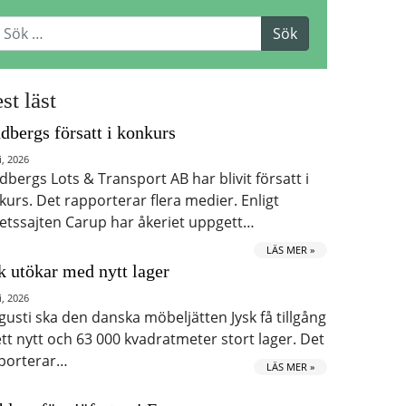
st läst
dbergs försatt i konkurs
i, 2026
dbergs Lots & Transport AB har blivit försatt i
kurs. Det rapporterar flera medier. Enligt
etssajten Carup har åkeriet uppgett…
LÄS MER »
k utökar med nytt lager
i, 2026
ugusti ska den danska möbeljätten Jysk få tillgång
 ett nytt och 63 000 kvadratmeter stort lager. Det
porterar…
LÄS MER »