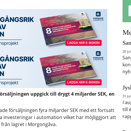
Me
San
20 jul
San
kon
nyh
Jys
rsäljningen uppgick till drygt 4 miljarder SEK, en
31 jul
I a
till
ade försäljningen fyra miljarder SEK med ett fortsatt
rap
a investeringar i automation vilket har möjliggjort att
 från lagret i Morgongåva.