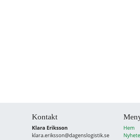
Kontakt
Men
Klara Eriksson
Hem
klara.eriksson@dagenslogistik.se
Nyhete