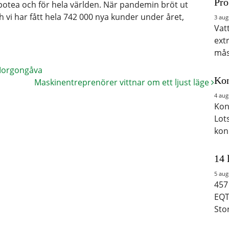
Pro
potea och för hela världen. När pandemin bröt ut
 vi har fått hela 742 000 nya kunder under året,
3 aug
Vat
ext
mås
orgongåva
Kon
Maskinentreprenörer vittnar om ett ljust läge
4 aug
Kon
Lot
kon
14 
5 aug
457
EQT
Sto