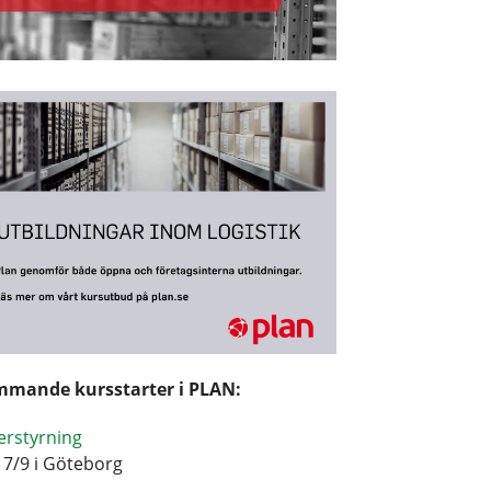
mande kursstarter i PLAN:
erstyrning
17/9 i Göteborg