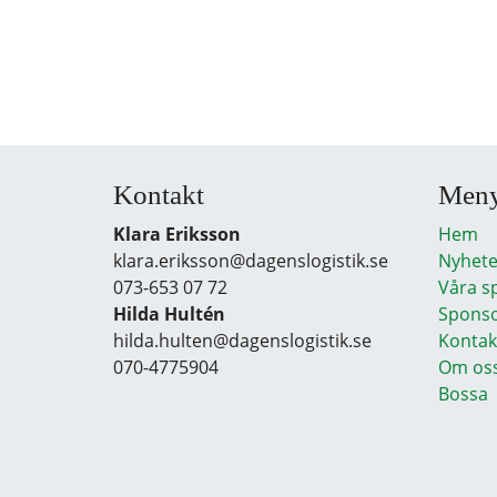
Kontakt
Men
Klara Eriksson
Hem
klara.eriksson@dagenslogistik.se
Nyhete
073-653 07 72
Våra s
Hilda Hultén
Sponso
hilda.hulten@dagenslogistik.se
Kontak
070-4775904
Om os
Bossa