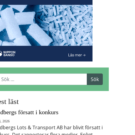
st läst
dbergs försatt i konkurs
i, 2026
dbergs Lots & Transport AB har blivit försatt i
kurs. Det rapporterar flera medier. Enligt