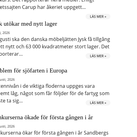
etssajten Carup har åkeriet uppgett…
LÄS MER »
k utökar med nytt lager
i, 2026
ugusti ska den danska möbeljätten Jysk få tillgång
 ett nytt och 63 000 kvadratmeter stort lager. Det
porterar…
LÄS MER »
blem för sjöfarten i Europa
usti, 2026
tennivån i de viktiga floderna uppges vara
remt låg, något som får följder för de fartyg som
te ta sig…
LÄS MER »
kurserna ökade för första gången i år
usti, 2026
kurserna ökar för första gången i år Sandbergs