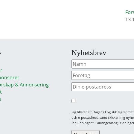
For
13-
y
Nyhetsbrev
r
ponsorer
rskap & Annonsering
t
s
Jag tillåter att Dagens Logistik lagrar mi
och e-postadress, samt skickar mig nyhe
inbjudningar till arrangemang i tidningen