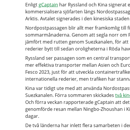
Enligt
gCaptain
har Ryssland och Kina signerat e
kommersialisera sjöfarten längs Nordostpassa
Arktis. Avtalet signerades i den kinesiska stade
Nordpostpassagen blir allt mer framkomlig till 
sommarmånaderna. Genom att segla norr om Ryss
jämfört med rutten genom Suezkanalen, för att i
rederier bytt till sedan oroligheterna i Röda hav
Ryssland ser passagen som en central transport
mer effektiva transporter mellan Asien och Euro
Fesco 2023, just för att utveckla containertrafi
internationella rederier, men trafiken har stan
Kina var tidigt ute med att använda Nordostpas
Suezkanalen. Förra sommaren skickades
två ki
Och förra veckan rapporterade gCaptain att det
genomförde resan mellan Ningbo-Zhoushan i Kina 
dagar.
De två länderna har inlett flera samarbeten i de