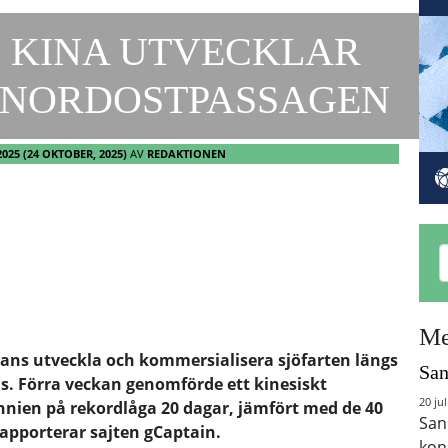
 KINA UTVECKLAR
 NORDOSTPASSAGEN
2025
(24 OKTOBER, 2025)
AV
REDAKTIONEN
Me
ans utveckla och kommersialisera sjöfarten längs
San
. Förra veckan genomförde ett kinesiskt
20 jul
annien på rekordlåga 20 dagar, jämfört med de 40
San
rapporterar sajten gCaptain.
kon