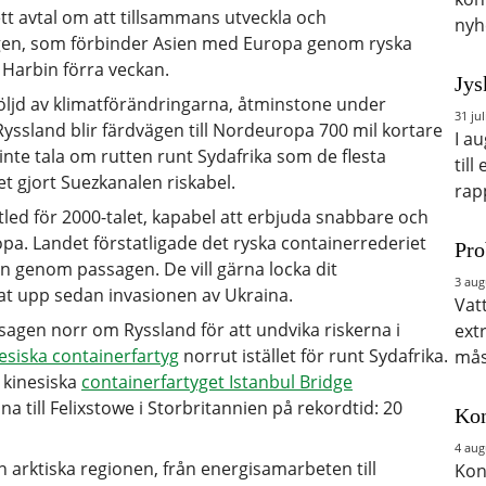
tt avtal om att tillsammans utveckla och
nyh
gen, som förbinder Asien med Europa genom ryska
n Harbin förra veckan.
Jys
följd av klimatförändringarna, åtminstone under
31 jul
land blir färdvägen till Nordeuropa 700 mil kortare
I a
nte tala om rutten runt Sydafrika som de flesta
till
et gjort Suezkanalen riskabel.
rap
led för 2000-talet, kapabel att erbjuda snabbare och
pa. Landet förstatligade det ryska containerrederiet
Pro
ken genom passagen. De vill gärna locka dit
3 aug
nat upp sedan invasionen av Ukraina.
Vat
sagen norr om Ryssland för att undvika riskerna i
ext
nesiska containerfartyg
norrut istället för runt Sydafrika.
mås
 kinesiska
containerfartyget Istanbul Bridge
till Felixstowe i Storbritannien på rekordtid: 20
Kon
4 aug
n arktiska regionen, från energisamarbeten till
Kon