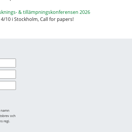
sknings- & tillämpningskonferensen 2026
14/10 i Stockholm, Call for papers!
tt namn
tsbrev och
s regi.