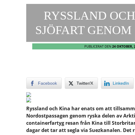
RYSSLAND OCH
SJÖFART GENOM
PUBLICERAT DEN
24 OKTOBER, 
Facebook
Twitter/X
LinkedIn
Ryssland och Kina har enats om att tillsamm
Nordostpassagen genom ryska delen av Arktis
containerfartyg resan från Kina till Storbrit
dagar det tar att segla via Suezkanalen. Det 