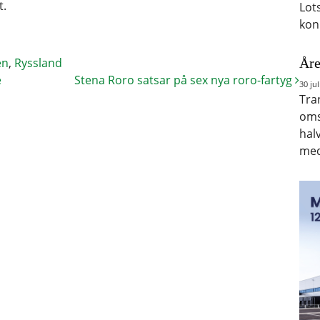
t.
Lot
kon
Åre
en
,
Ryssland
e
Stena Roro satsar på sex nya roro-fartyg
30 jul
Tra
oms
hal
med