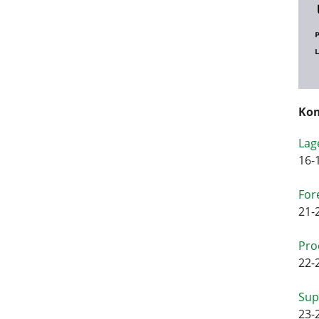
Kom
Lag
16-
For
21-
Pro
22-
Sup
23-