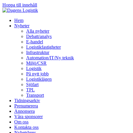
Hoppa till innehåll
Hem
Nyheter
Alla nyheter
Debatt/analys
E-handel
Logistikfastigheter
Infrastruktur
Automation/IT/Ny teknik
Miljö/CSR
Logistik
På nytt jobb
Logistiklägen
Sjöfart
TPL
Transport
Tidningsarkiv
Prenumerera
Annonsera
Våra sponsorer
Om oss
Kontakta oss
Nyhetsbrev