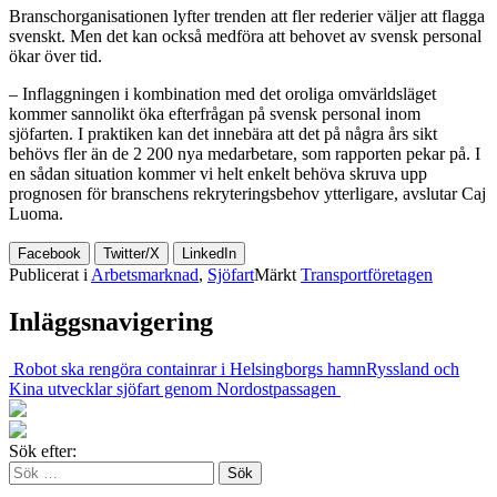
Branschorganisationen lyfter trenden att fler rederier väljer att flagga
svenskt. Men det kan också medföra att behovet av svensk personal
ökar över tid.
– Inflaggningen i kombination med det oroliga omvärldsläget
kommer sannolikt öka efterfrågan på svensk personal inom
sjöfarten. I praktiken kan det innebära att det på några års sikt
behövs fler än de 2 200 nya medarbetare, som rapporten pekar på. I
en sådan situation kommer vi helt enkelt behöva skruva upp
prognosen för branschens rekryteringsbehov ytterligare, avslutar Caj
Luoma.
Facebook
Twitter/X
LinkedIn
Publicerat i
Arbetsmarknad
,
Sjöfart
Märkt
Transportföretagen
Inläggsnavigering
Robot ska rengöra containrar i Helsingborgs hamn
Ryssland och
Kina utvecklar sjöfart genom Nordostpassagen
Sök efter: