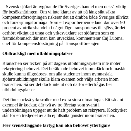
– Svensk sjöfart är avgörande för Sveriges handel men också viktig
för besöksnäringen. Om vi inte klarar av att på lång sikt säkra
kompetensförsörjningen riskerar det att drabba både Sveriges tillväxt
och försörjningsförmåga. Som ett exportberoende land där över 90
procent av utrikeshandeln i något läge transporteras till sjöss, är det
oerhört viktigt att unga och yrkesväxlare ser sjöfarten som en
framtidsbransch där man kan utvecklas, kommenterar Caj Luoma,
chef för kompetensförsörjning på Transportföretagen.
Otillräckligt med utbildningsplatser
Branschen ser tecken på att dagens utbildningssystem inte möter
rekryteringsbehovet. Det beräknade behovet inom däck och maskin
skulle kunna tillgodoses, om alla studenter inom gymnasiala
sjöfartsutbildningar skulle klara examen och välja arbeten inom
branschen. Så ser det dock inte ut och därför efterfrågas fler
utbildningsplatser.
Det finns också yrkesroller med extra stora utmaningar. Ett sådant
exempel är kockar, där två av tre företag som svarat i
undersökningen uppger att de haft problem att rekrytera. Kockyrket
står för en tredjedel av alla ej tillsatta tjänster inom branschen.
Fler svenskflaggade fartyg kan öka behovet ytterligare