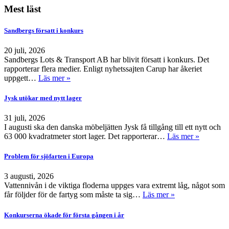
Mest läst
Sandbergs försatt i konkurs
20 juli, 2026
Sandbergs Lots & Transport AB har blivit försatt i konkurs. Det
rapporterar flera medier. Enligt nyhetssajten Carup har åkeriet
uppgett…
Läs mer »
Jysk utökar med nytt lager
31 juli, 2026
I augusti ska den danska möbeljätten Jysk få tillgång till ett nytt och
63 000 kvadratmeter stort lager. Det rapporterar…
Läs mer »
Problem för sjöfarten i Europa
3 augusti, 2026
Vattennivån i de viktiga floderna uppges vara extremt låg, något som
får följder för de fartyg som måste ta sig…
Läs mer »
Konkurserna ökade för första gången i år