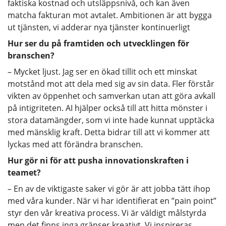
faktiska kostnad och utsläppsnivå, och kan även
matcha fakturan mot avtalet. Ambitionen är att bygga
ut tjänsten, vi adderar nya tjänster kontinuerligt
Hur ser du på framtiden och utvecklingen för
branschen?
– Mycket ljust. Jag ser en ökad tillit och ett minskat
motstånd mot att dela med sig av sin data. Fler förstår
vikten av öppenhet och samverkan utan att göra avkall
på intigriteten. AI hjälper också till att hitta mönster i
stora datamängder, som vi inte hade kunnat upptäcka
med mänsklig kraft. Detta bidrar till att vi kommer att
lyckas med att förändra branschen.
Hur gör ni för att pusha innovationskraften i
teamet?
– En av de viktigaste saker vi gör är att jobba tätt ihop
med våra kunder. När vi har identifierat en ”pain point”
styr den vår kreativa process. Vi är väldigt målstyrda
men det finns inga gränser kreativt. Vi inspireras,