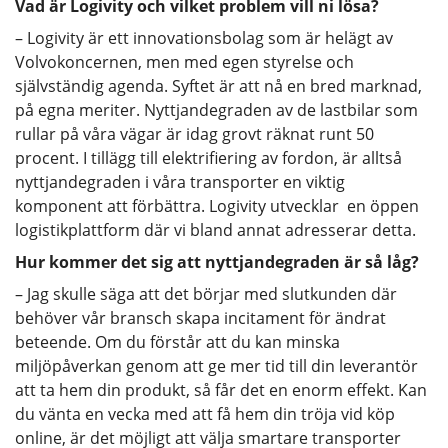
Vad är Logivity och vilket problem vill ni lösa?
– Logivity är ett innovationsbolag som är helägt av
Volvokoncernen, men med egen styrelse och
självständig agenda. Syftet är att nå en bred marknad,
på egna meriter. Nyttjandegraden av de lastbilar som
rullar på våra vägar är idag grovt räknat runt 50
procent. I tillägg till elektrifiering av fordon, är alltså
nyttjandegraden i våra transporter en viktig
komponent att förbättra. Logivity utvecklar en öppen
logistikplattform där vi bland annat adresserar detta.
Hur kommer det sig att nyttjandegraden är så låg?
– Jag skulle säga att det börjar med slutkunden där
behöver vår bransch skapa incitament för ändrat
beteende. Om du förstår att du kan minska
miljöpåverkan genom att ge mer tid till din leverantör
att ta hem din produkt, så får det en enorm effekt. Kan
du vänta en vecka med att få hem din tröja vid köp
online, är det möjligt att välja smartare transporter