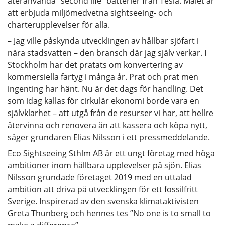
återanvända ”second life” batterier från Tesla. Målet är
att erbjuda miljömedvetna sightseeing- och
charterupplevelser för alla.
– Jag ville påskynda utvecklingen av hållbar sjöfart i
nära stadsvatten – den bransch där jag själv verkar. I
Stockholm har det pratats om konvertering av
kommersiella fartyg i många år. Prat och prat men
ingenting har hänt. Nu är det dags för handling. Det
som idag kallas för cirkulär ekonomi borde vara en
självklarhet – att utgå från de resurser vi har, att hellre
återvinna och renovera än att kassera och köpa nytt,
säger grundaren Elias Nilsson i ett pressmeddelande.
Eco Sightseeing Sthlm AB är ett ungt företag med höga
ambitioner inom hållbara upplevelser på sjön. Elias
Nilsson grundade företaget 2019 med en uttalad
ambition att driva på utvecklingen för ett fossilfritt
Sverige. Inspirerad av den svenska klimataktivisten
Greta Thunberg och hennes tes ”No one is to small to