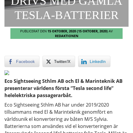
DRIVS MED GAMLA
TESLA-BATTERIER
PUBLICERAT DEN
15 OKTOBER, 2020
(15 OKTOBER, 2020)
AV
REDAKTIONEN
Facebook
Twitter/X
LinkedIn
Eco Sightseeing Sthlm AB och El & Marinteknik AB
presenterar världens första ”Tesla second life”
helelektriska passagerarbåt.
Eco Sightseeing Sthlm AB har under 2019/2020
tillsammans med El & Marinteknik genomfört en
världsunik el konvertering av båten M/S Sylvia.
Batterierna som användes vid el konverteringen är