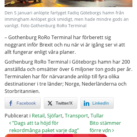
Den 5 januari anlöpte fartyget Fadiq Göteborgs hamn från
Immingham Anlöpet gick smidigt, men hade mindre gods än
vanligt. Foto Gothenburg RoRo Terminal
– Gothenburg RoRo Terminal har förberett sig
noggrant inför Brexit och nu när vi är igång ser vi att
allt fungerar enligt våra planer.
Gothenburg RoRo Terminal i Göteborgs hamn har 200
anställda och omsätter över 6 miljoner ton gods per år.
Terminalen har för närvarande anlöp till fyra olika
destinationer i tre länder; Norge, Nederländerna och
Storbritannien.
Facebook
Twitter/X
LinkedIn
Publicerat i
Retail
,
Sjöfart
,
Transport
,
Tullar
”Dags att ta höjd för
Bito stämmer
rekordmånga paket varje dag”
förre vdn