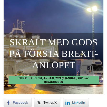
SKRALT MED GODS
PÅ FÖRSTA BREXIT-
ANLÖPET
PUBLICERAT DEN
8 JANUARI, 2021
(8 JANUARI, 2021)
AV
REDAKTIONEN
Facebook
Twitter/X
LinkedIn