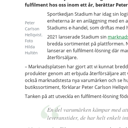
fulfilment hos oss inom ett år, berättar Pete
Sportkedjan Stadium har idag sin logis
enheterna är en anläggning med en au
Peter
Stadiums e-handel, som driftas med h
Carlson
Hellqvist.
2021 lanserade Stadium sin
marknads
Foto
bredda sortimentet på plattformen. N
Hilda
lanserar en fulfilment-lösning där ma
Hultén
återförsäljare.
– Marknadsplatsen har gjort att vi kunnat bred
produkter genom att erbjuda återförsäljare att v
också marknadstesta nya varumärken och se hur d
butikssortiment, förklarar Peter Carlson Hellq
Tanken på att utveckla en fulfilment-lösning föd
En del varumärken kämpar med att s
leveranstider, de har helt enkelt int