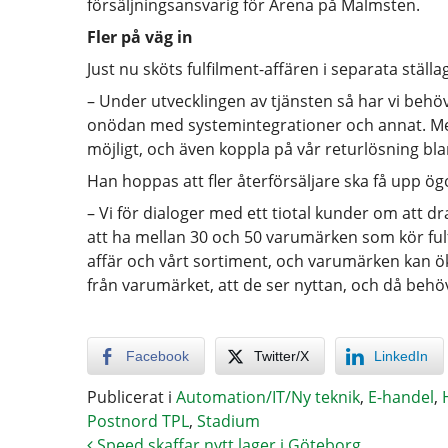
försäljningsansvarig för Arena på Malmsten.
Fler på väg in
Just nu sköts fulfilment-affären i separata ställ
– Under utvecklingen av tjänsten så har vi behövt
onödan med systemintegrationer och annat. Men
möjligt, och även koppla på vår returlösning bla
Han hoppas att fler återförsäljare ska få upp ög
– Vi för dialoger med ett tiotal kunder om att d
att ha mellan 30 och 50 varumärken som kör fulfi
affär och vårt sortiment, och varumärken kan ök
från varumärket, att de ser nyttan, och då behöve
Facebook
Twitter/X
LinkedIn
Publicerat i
Automation/IT/Ny teknik
,
E-handel
,
Postnord TPL
,
Stadium
Speed skaffar nytt lager i Göteborg