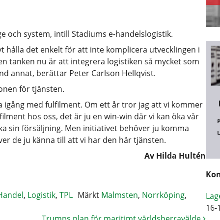
age och system, intill Stadiums e-handelslogistik.
 hålla det enkelt för att inte komplicera utvecklingen i
 tanken nu är att integrera logistiken så mycket som
nd annat, berättar Peter Carlson Hellqvist.
onen för tjänsten.
ra igång med fulfilment. Om ett år tror jag att vi kommer
lment hos oss, det är ju en win-win där vi kan öka vår
a sin försäljning. Men initiativet behöver ju komma
r de ju känna till att vi har den här tjänsten.
Av Hilda Hultén
Kom
Handel
,
Logistik
,
TPL
Märkt
Malmsten
,
Norrköping
,
Lag
16-
Trumps plan för maritimt världsherravälde