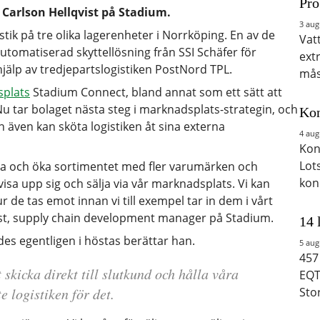
Pro
r Carlson Hellqvist på Stadium.
3 aug
tik på tre olika lagerenheter i Norrköping. En av de
Vat
tomatiserad skyttellösning från SSI Schäfer för
ext
jälp av tredjepartslogistiken PostNord TPL.
mås
plats
Stadium Connect, bland annat som ett sätt att
u tar bolaget nästa steg i marknadsplats-strategin, och
Kon
n även kan sköta logistiken åt sina externa
4 aug
Kon
Lot
da och öka sortimentet med fler varumärken och
kon
isa upp sig och sälja via vår marknadsplats. Vi kan
e tas emot innan vi till exempel tar in dem i vårt
vist, supply chain development manager på Stadium.
14 
des egentligen i höstas berättar han.
5 aug
457
kicka direkt till slutkund och hålla våra
EQT
e logistiken för det.
Sto