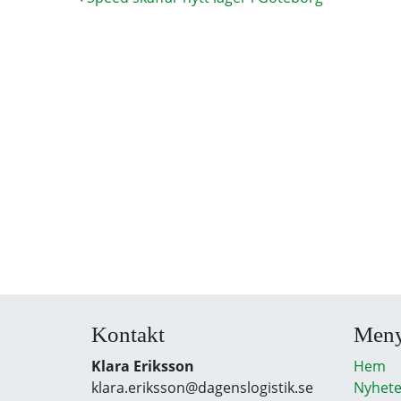
Kontakt
Men
Klara Eriksson
Hem
klara.eriksson@dagenslogistik.se
Nyhete