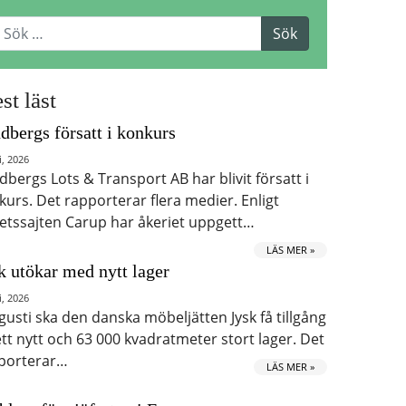
st läst
dbergs försatt i konkurs
i, 2026
dbergs Lots & Transport AB har blivit försatt i
kurs. Det rapporterar flera medier. Enligt
etssajten Carup har åkeriet uppgett…
LÄS MER »
k utökar med nytt lager
i, 2026
ugusti ska den danska möbeljätten Jysk få tillgång
 ett nytt och 63 000 kvadratmeter stort lager. Det
porterar…
LÄS MER »