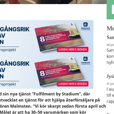
Me
San
20 jul
San
kon
nyh
Jys
31 jul
I a
 sin nya tjänst ”Fulfilment by Stadium”, där
till
ecklat en tjänst för att hjälpa återförsäljare på
rap
ören Malmsten. “Vi kör skarpt sedan första april och
ls. Målet är att ha 30–50 varumärken som kör