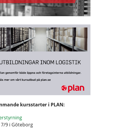
mande kursstarter i PLAN:
erstyrning
17/9 i Göteborg