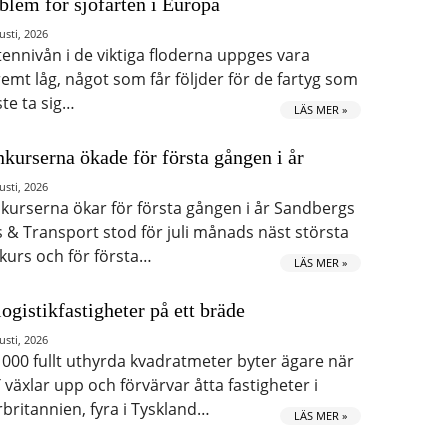
blem för sjöfarten i Europa
usti, 2026
tennivån i de viktiga floderna uppges vara
remt låg, något som får följder för de fartyg som
te ta sig…
LÄS MER »
kurserna ökade för första gången i år
usti, 2026
kurserna ökar för första gången i år Sandbergs
s & Transport stod för juli månads näst största
kurs och för första…
LÄS MER »
logistikfastigheter på ett bräde
usti, 2026
 000 fullt uthyrda kvadratmeter byter ägare när
 växlar upp och förvärvar åtta fastigheter i
rbritannien, fyra i Tyskland…
LÄS MER »