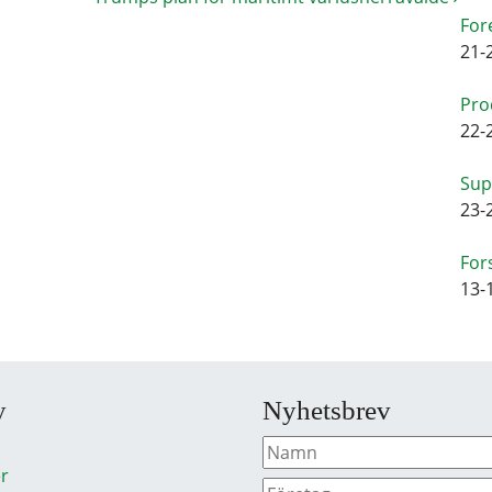
For
21-
Pro
22-
Sup
23-
For
13-
y
Nyhetsbrev
r