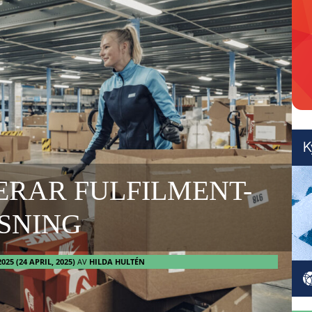
ERAR FULFILMENT-
SNING
2025
(24 APRIL, 2025)
AV
HILDA HULTÉN