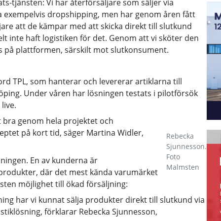
-tjänsten: Vi har återförsäljare som säljer via
ia exempelvis dropshipping, men har genom åren fått
re att de kämpar med att skicka direkt till slutkund
lt inte haft logistiken för det. Genom att vi sköter den
nas på plattformen, särskilt mot slutkonsument.
d TPL, som hanterar och levererar artiklarna till
ping. Under våren har lösningen testats i pilotförsök
live.
 bra genom hela projektet och
ptet på kort tid, säger Martina Widler,
Rebecka
Sjunnesson.
Foto
ösningen. En av kunderna är
Malmsten
tprodukter, där det mest kända varumärket
ten möjlighet till ökad försäljning:
ning har vi kunnat sälja produkter direkt till slutkund via
gistiklösning, förklarar Rebecka Sjunnesson,