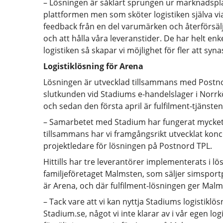
– Lösningen är såklart sprungen ur marknadsplats
plattformen men som sköter logistiken själva v
feedback från en del varumärken och återförsälja
och att hålla våra leveranstider. De har helt enke
logistiken så skapar vi möjlighet för fler att sy
Logistiklösning för Arena
Lösningen är utvecklad tillsammans med Postnor
slutkunden vid Stadiums e-handelslager i Norrkö
och sedan den första april är fulfilment-tjänsten 
– Samarbetet med Stadium har fungerat mycket
tillsammans har vi framgångsrikt utvecklat konce
projektledare för lösningen på Postnord TPL.
Hittills har tre leverantörer implementerats i l
familjeföretaget Malmsten, som säljer simspor
är Arena, och där fulfilment-lösningen ger Malms
– Tack vare att vi kan nyttja Stadiums logistiklös
Stadium.se, något vi inte klarar av i vår egen lo