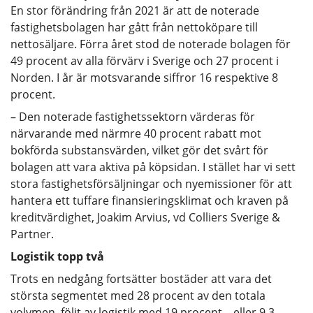
En stor förändring från 2021 är att de noterade
fastighetsbolagen har gått från nettoköpare till
nettosäljare. Förra året stod de noterade bolagen för
49 procent av alla förvärv i Sverige och 27 procent i
Norden. I år är motsvarande siffror 16 respektive 8
procent.
– Den noterade fastighetssektorn värderas för
närvarande med närmre 40 procent rabatt mot
bokförda substansvärden, vilket gör det svårt för
bolagen att vara aktiva på köpsidan. I stället har vi sett
stora fastighetsförsäljningar och nyemissioner för att
hantera ett tuffare finansieringsklimat och kraven på
kreditvärdighet, Joakim Arvius, vd Colliers Sverige &
Partner.
Logistik topp två
Trots en nedgång fortsätter bostäder att vara det
största segmentet med 28 procent av den totala
volymen, följt av logistik med 19 procent – eller 9,3