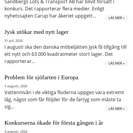
Sandbergs Lots & Transport AB har blivit försatt i
konkurs. Det rapporterar flera medier. Enligt
nyhetssajten Carup har åkeriet uppgett…
LÄS MER »
Jysk utökar med nytt lager
31 juli, 2026
I augusti ska den danska möbeljätten Jysk få tillgång till
ett nytt och 63 000 kvadratmeter stort lager. Det
rapporterar…
LÄS MER »
Problem för sjöfarten i Europa
3 augusti, 2026
Vattennivån i de viktiga floderna uppges vara extremt
låg, något som får följder för de fartyg som måste ta
sig…
LÄS MER »
Konkurserna ökade för första gången i år
4 augusti, 2026