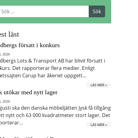
st läst
dbergs försatt i konkurs
i, 2026
dbergs Lots & Transport AB har blivit försatt i
kurs. Det rapporterar flera medier. Enligt
etssajten Carup har åkeriet uppgett…
LÄS MER »
k utökar med nytt lager
i, 2026
ugusti ska den danska möbeljätten Jysk få tillgång
 ett nytt och 63 000 kvadratmeter stort lager. Det
porterar…
LÄS MER »