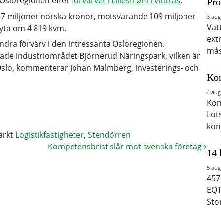
i Osloregionen efter
förvärvet i Lillestrøm i vintras
.
Pro
,7 miljoner norska kronor, motsvarande 109 miljoner
3 aug
Vat
 yta om 4 819 kvm.
ext
ndra förvärv i den intressanta Osloregionen.
mås
erade industriområdet Björnerud Näringspark, vilken är
Oslo, kommenterar Johan Malmberg, investerings- och
Kon
4 aug
Kon
Lot
kon
ärkt
Logistikfastigheter
,
Stendörren
Kompetensbrist slår mot svenska företag
14 
5 aug
457
EQT
Sto