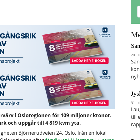
Me
San
20 jul
San
kon
nyh
Jys
31 jul
I a
örvärv i Osloregionen för 109 miljoner kronor.
till
rk och uppgår till 4 819 kvm yta.
rap
igheten Björnerudveien 24, Oslo, från en lokal