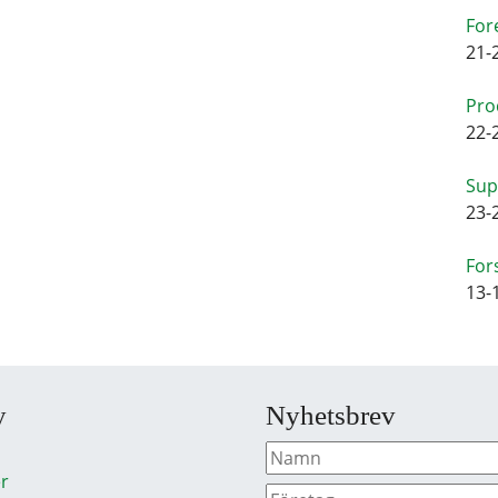
For
21-
Pro
22-
Sup
23-
For
13-
y
Nyhetsbrev
r