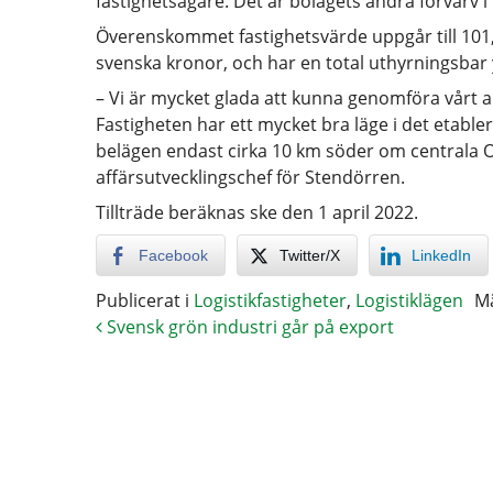
fastighetsägare. Det är bolagets andra förvärv 
Överenskommet fastighetsvärde uppgår till 101
svenska kronor, och har en total uthyrningsbar
– Vi är mycket glada att kunna genomföra vårt a
Fastigheten har ett mycket bra läge i det etabl
belägen endast cirka 10 km söder om centrala 
affärsutvecklingschef för Stendörren.
Tillträde beräknas ske den 1 april 2022.
Facebook
Twitter/X
LinkedIn
Publicerat i
Logistikfastigheter
,
Logistiklägen
M
Svensk grön industri går på export