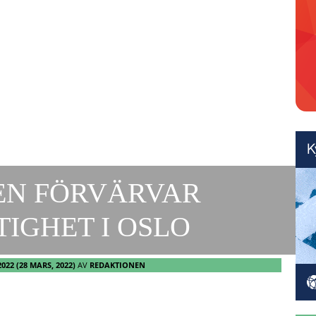
EN FÖRVÄRVAR
IGHET I OSLO
2022
(28 MARS, 2022)
AV
REDAKTIONEN