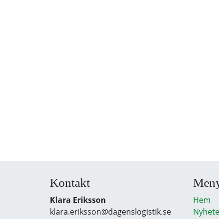
Kontakt
Men
Klara Eriksson
Hem
klara.eriksson@dagenslogistik.se
Nyhete