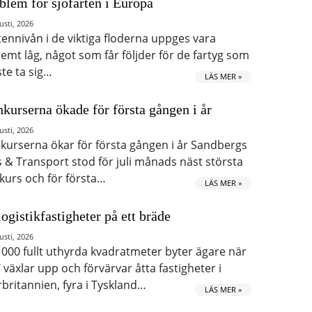
blem för sjöfarten i Europa
usti, 2026
tennivån i de viktiga floderna uppges vara
remt låg, något som får följder för de fartyg som
te ta sig…
LÄS MER »
kurserna ökade för första gången i år
usti, 2026
kurserna ökar för första gången i år Sandbergs
s & Transport stod för juli månads näst största
kurs och för första…
LÄS MER »
logistikfastigheter på ett bräde
usti, 2026
 000 fullt uthyrda kvadratmeter byter ägare när
 växlar upp och förvärvar åtta fastigheter i
rbritannien, fyra i Tyskland…
LÄS MER »