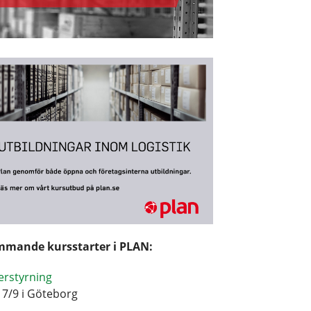
mande kursstarter i PLAN:
erstyrning
17/9 i Göteborg