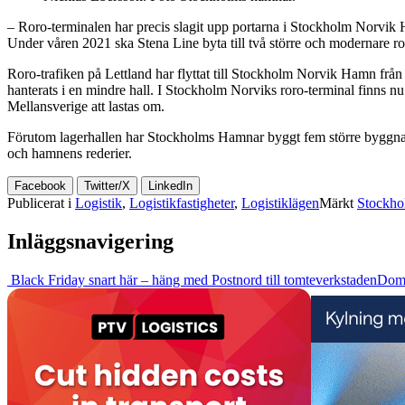
– Roro-terminalen har precis slagit upp portarna i Stockholm Norvik 
Under våren 2021 ska Stena Line byta till två större och modernare
Roro-trafiken på Lettland har flyttat till Stockholm Norvik Hamn från
hanterats i en mindre hall. I Stockholm Norviks roro-terminal finns n
Mellansverige att lastas om.
Förutom lagerhallen har Stockholms Hamnar byggt fem större byggna
och hamnens rederier.
Facebook
Twitter/X
LinkedIn
Publicerat i
Logistik
,
Logistikfastigheter
,
Logistiklägen
Märkt
Stockho
Inläggsnavigering
Black Friday snart här – häng med Postnord till tomteverkstaden
Dom 