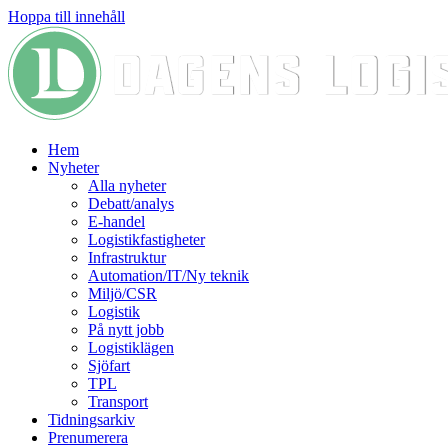
Hoppa till innehåll
Hem
Nyheter
Alla nyheter
Debatt/analys
E-handel
Logistikfastigheter
Infrastruktur
Automation/IT/Ny teknik
Miljö/CSR
Logistik
På nytt jobb
Logistiklägen
Sjöfart
TPL
Transport
Tidningsarkiv
Prenumerera