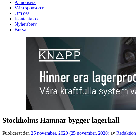
Annonsera
Våra sponsorer
Om oss
Kontakta oss
Nyhetsbrev
Bossa
Stockholms Hamnar bygger lagerhall
Publicerat den
25 november, 2020
(25 november, 2020)
av
Redaktio