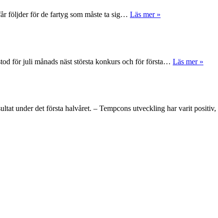
får följder för de fartyg som måste ta sig…
Läs mer »
tod för juli månads näst största konkurs och för första…
Läs mer »
ltat under det första halvåret. – Tempcons utveckling har varit positi