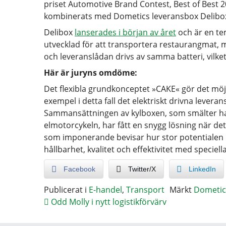
priset Automotive Brand Contest, Best of Best 20
kombinerats med Dometics leveransbox Delibo
Delibox
lanserades i början av året
och är en te
utvecklad för att transportera restaurangmat, m
och leveranslådan drivs av samma batteri, vilket
Här är juryns omdöme:
Det flexibla grundkonceptet »CAKE« gör det möjli
exempel i detta fall det elektriskt drivna levera
Sammansättningen av kylboxen, som smälter h
elmotorcykeln, har fått en snygg lösning när de
som imponerande bevisar hur stor potentialen i 
hållbarhet, kvalitet och effektivitet med speciel
Facebook
Twitter/X
LinkedIn
Publicerat i
E-handel
,
Transport
Märkt
Dometic
Odd Molly i nytt logistikförvärv