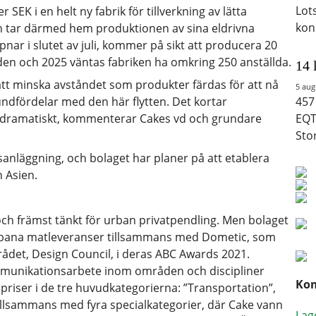
Lot
SEK i en helt ny fabrik för tillverkning av lätta
kon
h tar därmed hem produktionen av sina eldrivna
ar i slutet av juli, kommer på sikt att producera 20
en och 2025 väntas fabriken ha omkring 250 anställda.
14 
att minska avståndet som produkter färdas för att nå
5 aug
ndfördelar med den här flytten. Det kortar
457
n dramatiskt, kommenterar Cakes vd och grundare
EQT
Sto
anläggning, och bolaget har planer på att etablera
 Asien.
och främst tänkt för urban privatpendling. Men bolaget
 urbana matleveranser tillsammans med Dometic, som
det, Design Council, i deras ABC Awards 2021.
mmunikationsarbete inom områden och discipliner
Kom
t priser i de tre huvudkategorierna: ”Transportation”,
illsammans med fyra specialkategorier, där Cake vann
Lag