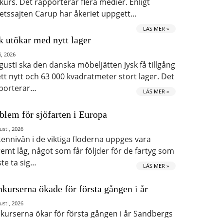
kurs. Det rapporterar flera medier. Enligt
etssajten Carup har åkeriet uppgett…
LÄS MER »
k utökar med nytt lager
i, 2026
ugusti ska den danska möbeljätten Jysk få tillgång
 ett nytt och 63 000 kvadratmeter stort lager. Det
porterar…
LÄS MER »
blem för sjöfarten i Europa
usti, 2026
tennivån i de viktiga floderna uppges vara
remt låg, något som får följder för de fartyg som
te ta sig…
LÄS MER »
kurserna ökade för första gången i år
usti, 2026
kurserna ökar för första gången i år Sandbergs