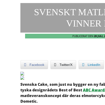
SVENSKT MAT
VINNER 
PUBLICERAT DEN
20 JULI, 
Facebook
Twitter/X
LinkedIn
Svenska Cake, som just nu bygger en ny fabr
tyska designrådets Best of Best
ABC Awards
matleveranskoncept där deras elmotorcyk
Dometic.