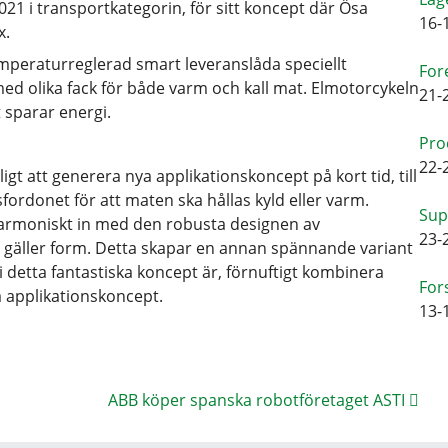
21 i transportkategorin, för sitt koncept där Ösa
16-
x.
mperaturreglerad smart leveranslåda speciellt
For
ed olika fack för både varm och kall mat. Elmotorcykeln
21-
 sparar energi.
Pro
22-
gt att generera nya applikationskoncept på kort tid, till
nsfordonet för att maten ska hållas kyld eller varm.
Sup
armoniskt in med den robusta designen av
23-
t gäller form. Detta skapar en annan spännande variant
detta fantastiska koncept är, förnuftigt kombinera
For
la applikationskoncept.
13-
ABB köper spanska robotföretaget ASTI