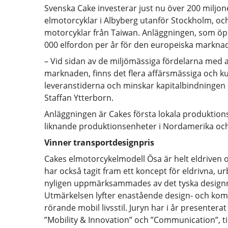
Svenska Cake investerar just nu över 200 miljoner 
elmotorcyklar i Albyberg utanför Stockholm, oc
motorcyklar från Taiwan. Anläggningen, som öppn
000 elfordon per år för den europeiska marknad
– Vid sidan av de miljömässiga fördelarna med 
marknaden, finns det flera affärsmässiga och ku
leveranstiderna och minskar kapitalbindninge
Staffan Ytterborn.
Anläggningen är Cakes första lokala produktions
liknande produktionsenheter i Nordamerika och
Vinner transportdesignpris
Cakes elmotorcykelmodell Ösa är helt eldriven 
har också tagit fram ett koncept för eldrivna,
nyligen uppmärksammades av det tyska designrå
Utmärkelsen lyfter enastående design- och ko
rörande mobil livsstil. Juryn har i år presentera
”Mobility & Innovation” och ”Communication”, t