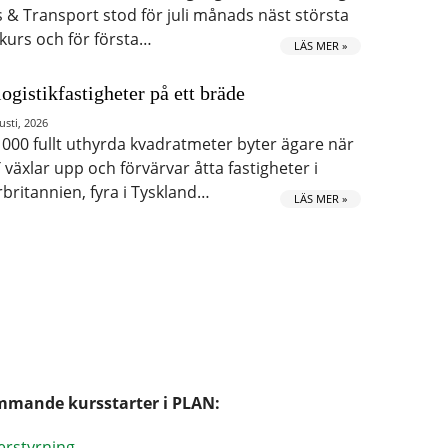
s & Transport stod för juli månads näst största
kurs och för första…
LÄS MER »
logistikfastigheter på ett bräde
usti, 2026
 000 fullt uthyrda kvadratmeter byter ägare när
 växlar upp och förvärvar åtta fastigheter i
rbritannien, fyra i Tyskland…
LÄS MER »
mande kursstarter i PLAN:
erstyrning