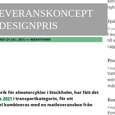
kon
nyh
LEVERANSKONCEPT
Jys
DESIGNPRIS
31 jul
I a
2021
(21 JULI, 2021)
AV
REDAKTIONEN
till
rap
Pro
3 aug
Vat
ext
mås
ik för elmotorcyklar i Stockholm, har fått det
 2021
i transportkategorin, för ett
Kon
el kombineras med en matleveransbox från
4 aug
Kon