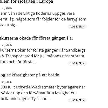
blem för sjöfarten i Europa
usti, 2026
tennivån i de viktiga floderna uppges vara
remt låg, något som får följder för de fartyg som
te ta sig…
LÄS MER »
kurserna ökade för första gången i år
usti, 2026
kurserna ökar för första gången i år Sandbergs
s & Transport stod för juli månads näst största
kurs och för första…
LÄS MER »
logistikfastigheter på ett bräde
usti, 2026
 000 fullt uthyrda kvadratmeter byter ägare när
 växlar upp och förvärvar åtta fastigheter i
rbritannien, fyra i Tyskland…
LÄS MER »