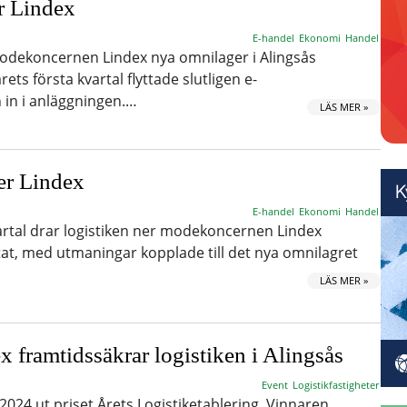
r Lindex
E-handel
Ekonomi
Handel
ekoncernen Lindex nya omnilager i Alingsås
ets första kvartal flyttade slutligen e-
in i anläggningen.…
LÄS MER »
er Lindex
E-handel
Ekonomi
Handel
artal drar logistiken ner modekoncernen Lindex
at, med utmaningar kopplade till det nya omnilagret
LÄS MER »
ex framtidssäkrar logistiken i Alingsås
Event
Logistikfastigheter
2024 ut priset Årets Logistiketablering. Vinnaren