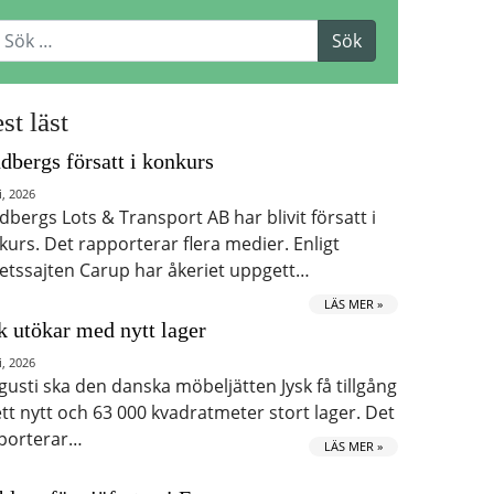
st läst
dbergs försatt i konkurs
i, 2026
dbergs Lots & Transport AB har blivit försatt i
kurs. Det rapporterar flera medier. Enligt
etssajten Carup har åkeriet uppgett…
LÄS MER »
k utökar med nytt lager
i, 2026
ugusti ska den danska möbeljätten Jysk få tillgång
 ett nytt och 63 000 kvadratmeter stort lager. Det
porterar…
LÄS MER »