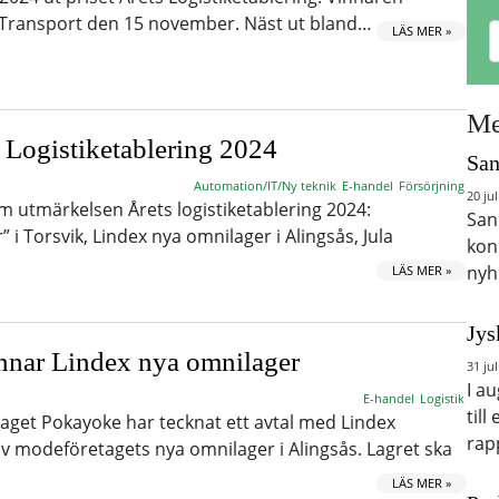
& Transport den 15 november. Näst ut bland…
LÄS MER »
Me
 Logistiketablering 2024
San
Automation/IT/Ny teknik
E-handel
Försörjning
20 jul
 om utmärkelsen Årets logistiketablering 2024:
San
 i Torsvik, Lindex nya omnilager i Alingsås, Jula
kon
nyh
LÄS MER »
Jys
nar Lindex nya omnilager
31 jul
I a
E-handel
Logistik
till
get Pokayoke har tecknat ett avtal med Lindex
rap
 modeföretagets nya omnilager i Alingsås. Lagret ska
LÄS MER »