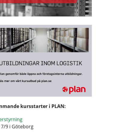
mande kursstarter i PLAN:
erstyrning
17/9 i Göteborg