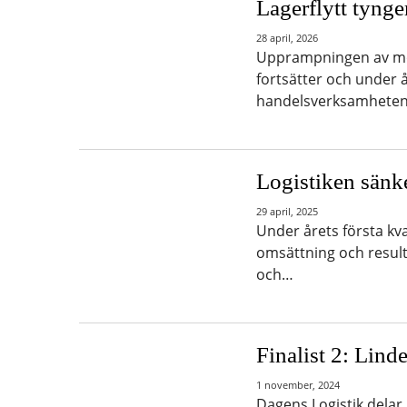
Lagerflytt tynge
28 april, 2026
Upprampningen av mod
fortsätter och under år
handelsverksamheten 
Logistiken sänk
29 april, 2025
Under årets första kv
omsättning och result
och…
Finalist 2: Lind
1 november, 2024
Dagens Logistik delar 