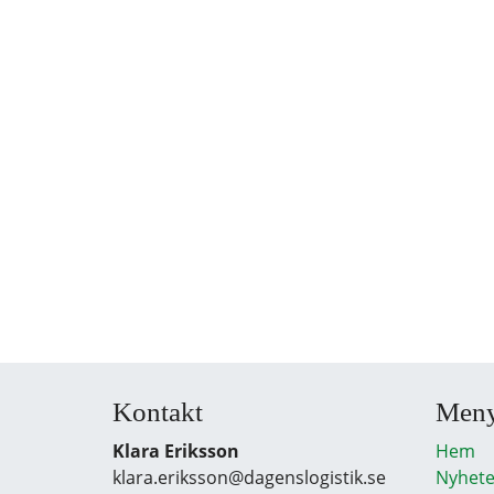
Kontakt
Men
Klara Eriksson
Hem
klara.eriksson@dagenslogistik.se
Nyhete