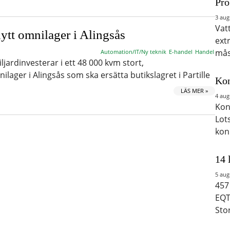
Pro
3 aug
Vat
ytt omnilager i Alingsås
ext
mås
Automation/IT/Ny teknik
E-handel
Handel
jardinvesterar i ett 48 000 kvm stort,
ager i Alingsås som ska ersätta butikslagret i Partille
Kon
LÄS MER »
4 aug
Kon
Lot
kon
14 
5 aug
457
EQT
Sto