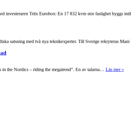
med investeraren Tritx Eurobox: En 17 832 kvm stor fastighet byggs int
nordiska satsning med två nya teknikexperter. Till Sverige rekryteras 
nad
es in the Nordics – riding the megatrend”. En av talarna…
Läs mer »