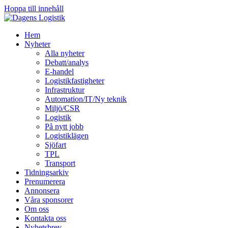
Hoppa till innehåll
Hem
Nyheter
Alla nyheter
Debatt/analys
E-handel
Logistikfastigheter
Infrastruktur
Automation/IT/Ny teknik
Miljö/CSR
Logistik
På nytt jobb
Logistiklägen
Sjöfart
TPL
Transport
Tidningsarkiv
Prenumerera
Annonsera
Våra sponsorer
Om oss
Kontakta oss
Nyhetsbrev