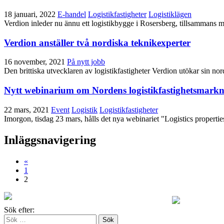
18 januari, 2022
E-handel
Logistikfastigheter
Logistiklägen
Verdion inleder nu ännu ett logistikbygge i Rosersberg, tillsammans 
Verdion anställer två nordiska teknikexperter
16 november, 2021
På nytt jobb
Den brittiska utvecklaren av logistikfastigheter Verdion utökar sin 
Nytt webinarium om Nordens logistikfastighetsmark
22 mars, 2021
Event
Logistik
Logistikfastigheter
Imorgon, tisdag 23 mars, hålls det nya webinariet "Logistics properti
Inläggsnavigering
«
1
2
Sök efter: