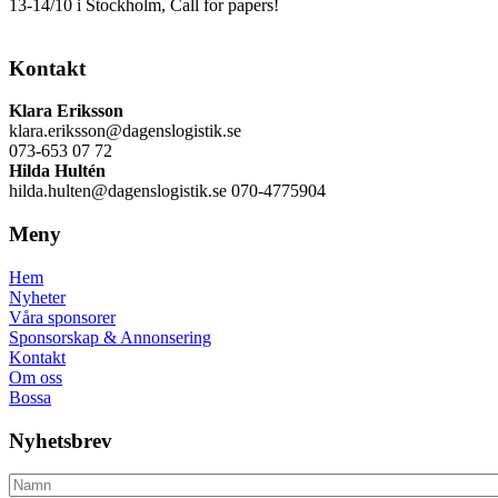
13-14/10 i Stockholm, Call for papers!
Kontakt
Klara Eriksson
klara.eriksson@dagenslogistik.se
073-653 07 72
Hilda Hultén
hilda.hulten@dagenslogistik.se 070-4775904
Meny
Hem
Nyheter
Våra sponsorer
Sponsorskap & Annonsering
Kontakt
Om oss
Bossa
Nyhetsbrev