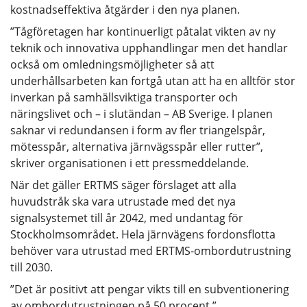
kostnadseffektiva åtgärder i den nya planen.
”Tågföretagen har kontinuerligt påtalat vikten av ny
teknik och innovativa upphandlingar men det handlar
också om omledningsmöjligheter så att
underhållsarbeten kan fortgå utan att ha en alltför stor
inverkan på samhällsviktiga transporter och
näringslivet och – i slutändan – AB Sverige. I planen
saknar vi redundansen i form av fler triangelspår,
mötesspår, alternativa järnvägsspår eller rutter”,
skriver organisationen i ett pressmeddelande.
När det gäller ERTMS säger förslaget att alla
huvudstråk ska vara utrustade med det nya
signalsystemet till år 2042, med undantag för
Stockholmsområdet. Hela järnvägens fordonsflotta
behöver vara utrustad med ERTMS-ombordutrustning
till 2030.
”Det är positivt att pengar vikts till en subventionering
av ombordutrustningen på 50 procent.”