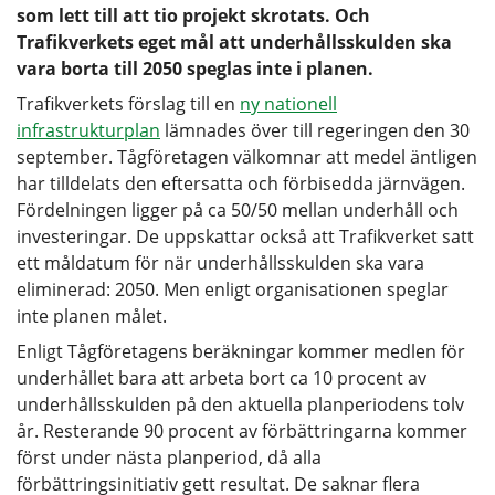
som lett till att tio projekt skrotats. Och
Trafikverkets eget mål att underhållsskulden ska
vara borta till 2050 speglas inte i planen.
Trafikverkets förslag till en
ny nationell
infrastrukturplan
lämnades över till regeringen den 30
september. Tågföretagen välkomnar att medel äntligen
har tilldelats den eftersatta och förbisedda järnvägen.
Fördelningen ligger på ca 50/50 mellan underhåll och
investeringar. De uppskattar också att Trafikverket satt
ett måldatum för när underhållsskulden ska vara
eliminerad: 2050. Men enligt organisationen speglar
inte planen målet.
Enligt Tågföretagens beräkningar kommer medlen för
underhållet bara att arbeta bort ca 10 procent av
underhållsskulden på den aktuella planperiodens tolv
år. Resterande 90 procent av förbättringarna kommer
först under nästa planperiod, då alla
förbättringsinitiativ gett resultat. De saknar flera