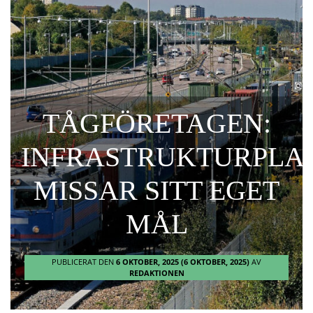
TÅGFÖRETAGEN:
INFRASTRUKTURPLA
MISSAR SITT EGET
MÅL
PUBLICERAT DEN
6 OKTOBER, 2025
(6 OKTOBER, 2025)
AV
REDAKTIONEN