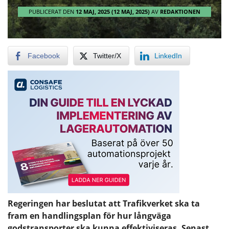
PUBLICERAT DEN
12 MAJ, 2025
(12 MAJ, 2025)
AV
REDAKTIONEN
Facebook
Twitter/X
LinkedIn
Regeringen har beslutat att Trafikverket ska ta
fram en handlingsplan för hur långväga
godstransporter ska kunna effektiviseras. Senast