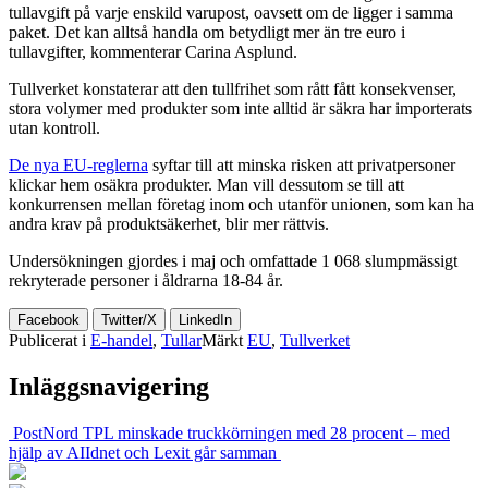
tullavgift på varje enskild varupost, oavsett om de ligger i samma
paket. Det kan alltså handla om betydligt mer än tre euro i
tullavgifter, kommenterar Carina Asplund.
Tullverket konstaterar att den tullfrihet som rått fått konsekvenser,
stora volymer med produkter som inte alltid är säkra har importerats
utan kontroll.
De nya EU-reglerna
syftar till att minska risken att privatpersoner
klickar hem osäkra produkter. Man vill dessutom se till att
konkurrensen mellan företag inom och utanför unionen, som kan ha
andra krav på produktsäkerhet, blir mer rättvis.
Undersökningen gjordes i maj och omfattade 1 068 slumpmässigt
rekryterade personer i åldrarna 18-84 år.
Facebook
Twitter/X
LinkedIn
Publicerat i
E-handel
,
Tullar
Märkt
EU
,
Tullverket
Inläggsnavigering
PostNord TPL minskade truckkörningen med 28 procent – med
hjälp av AI
Idnet och Lexit går samman