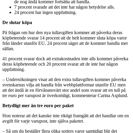
de nog ändå kommer fortsätta att handla.
7 procent svarade att det inte har någon betydelse alls.
24 procent har ingen uppfattning.
De slutar köpa
På frågan om hur den nya tullavgiften kommer att påverka deras
köpbeteende svarar 14 procent att de helt kommer sluta köpa varor
från länder utanför EU. 24 procent säger att de kommer handla mer
sällan.
41 procent svarar dock att extrakostnaden inte alls kommer påverka
deras köpbeteende och 20 procent svarar att de inte har någon
uppfattning.
– Undersökningen visar att den extra tullavgiften kommer påverka
svenskarnas vilja att handla från webbplattformar utanför EU men
att det ändå är en förvånansvärt stor andel som svarar att en tull på
tre euro per varupost är överkomligt, kommenterar Carina Asplund.
Betydligt mer än tre euro per paket
Hon noterar att det kanske inte riktigt framgått att det handlar om en
avgift för varje varupost, inte själva paketet.
– Så om du beställer flera olika sorters varor samtidigt blir det