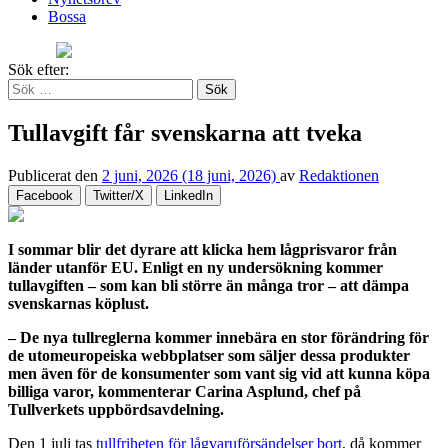
Bossa
Sök efter:
Tullavgift får svenskarna att tveka
Publicerat den
2 juni, 2026
(18 juni, 2026)
av
Redaktionen
Facebook
Twitter/X
LinkedIn
I sommar blir det dyrare att klicka hem lågprisvaror från
länder utanför EU. Enligt en ny undersökning kommer
tullavgiften – som kan bli större än många tror – att dämpa
svenskarnas köplust.
– De nya tullreglerna kommer innebära en stor förändring för
de utomeuropeiska webbplatser som säljer dessa produkter
men även för de konsumenter som vant sig vid att kunna köpa
billiga varor, kommenterar Carina Asplund, chef på
Tullverkets uppbördsavdelning.
Den 1 juli tas
tullfriheten för lågvaruförsändelser bort
, då kommer