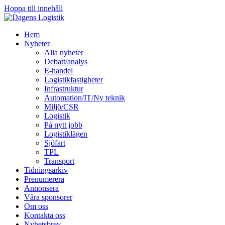
Hoppa till innehåll
Hem
Nyheter
Alla nyheter
Debatt/analys
E-handel
Logistikfastigheter
Infrastruktur
Automation/IT/Ny teknik
Miljö/CSR
Logistik
På nytt jobb
Logistiklägen
Sjöfart
TPL
Transport
Tidningsarkiv
Prenumerera
Annonsera
Våra sponsorer
Om oss
Kontakta oss
Nyhetsbrev