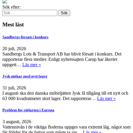
Sök efter:
Mest läst
Sandbergs försatt i konkurs
20 juli, 2026
Sandbergs Lots & Transport AB har blivit försatt i konkurs. Det
rapporterar flera medier. Enligt nyhetssajten Carup har åkeriet
uppgett…
Läs mer »
Jysk utökar med nytt lager
31 juli, 2026
I augusti ska den danska möbeljätten Jysk få tillgång till ett nytt och
63 000 kvadratmeter stort lager. Det rapporterar…
Läs mer »
Problem för sjöfarten i Europa
3 augusti, 2026
Vattennivån i de viktiga floderna uppges vara extremt låg, något som
får följder för de fartyg som måste ta sig…
Läs mer »