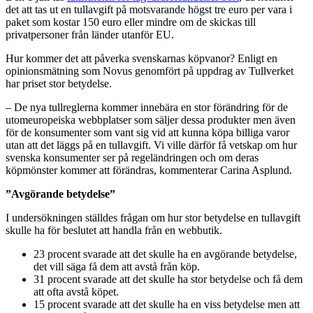
det att tas ut en tullavgift på motsvarande högst tre euro per vara i
paket som kostar 150 euro eller mindre om de skickas till
privatpersoner från länder utanför EU.
Hur kommer det att påverka svenskarnas köpvanor? Enligt en
opinionsmätning som Novus genomfört på uppdrag av Tullverket
har priset stor betydelse.
– De nya tullreglerna kommer innebära en stor förändring för de
utomeuropeiska webbplatser som säljer dessa produkter men även
för de konsumenter som vant sig vid att kunna köpa billiga varor
utan att det läggs på en tullavgift. Vi ville därför få vetskap om hur
svenska konsumenter ser på regeländringen och om deras
köpmönster kommer att förändras, kommenterar Carina Asplund.
”Avgörande betydelse”
I undersökningen ställdes frågan om hur stor betydelse en tullavgift
skulle ha för beslutet att handla från en webbutik.
23 procent svarade att det skulle ha en avgörande betydelse,
det vill säga få dem att avstå från köp.
31 procent svarade att det skulle ha stor betydelse och få dem
att ofta avstå köpet.
15 procent svarade att det skulle ha en viss betydelse men att