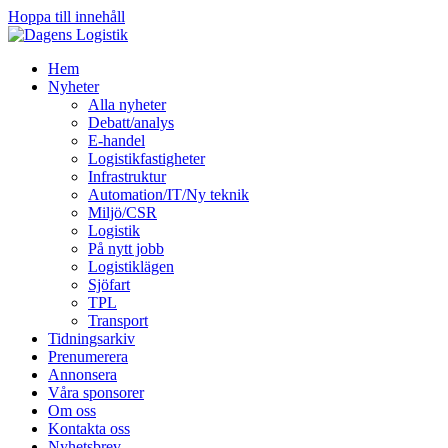
Hoppa till innehåll
Hem
Nyheter
Alla nyheter
Debatt/analys
E-handel
Logistikfastigheter
Infrastruktur
Automation/IT/Ny teknik
Miljö/CSR
Logistik
På nytt jobb
Logistiklägen
Sjöfart
TPL
Transport
Tidningsarkiv
Prenumerera
Annonsera
Våra sponsorer
Om oss
Kontakta oss
Nyhetsbrev