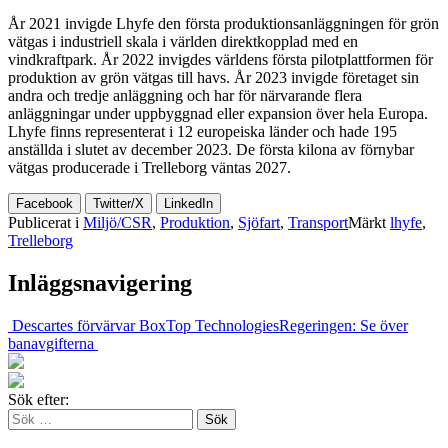
År 2021 invigde Lhyfe den första produktionsanläggningen för grön
vätgas i industriell skala i världen direktkopplad med en
vindkraftpark. År 2022 invigdes världens första pilotplattformen för
produktion av grön vätgas till havs. År 2023 invigde företaget sin
andra och tredje anläggning och har för närvarande flera
anläggningar under uppbyggnad eller expansion över hela Europa.
Lhyfe finns representerat i 12 europeiska länder och hade 195
anställda i slutet av december 2023. De första kilona av förnybar
vätgas producerade i Trelleborg väntas 2027.
Facebook
Twitter/X
LinkedIn
Publicerat i
Miljö/CSR
,
Produktion
,
Sjöfart
,
Transport
Märkt
lhyfe
,
Trelleborg
Inläggsnavigering
Descartes förvärvar BoxTop Technologies
Regeringen: Se över
banavgifterna
Sök efter: