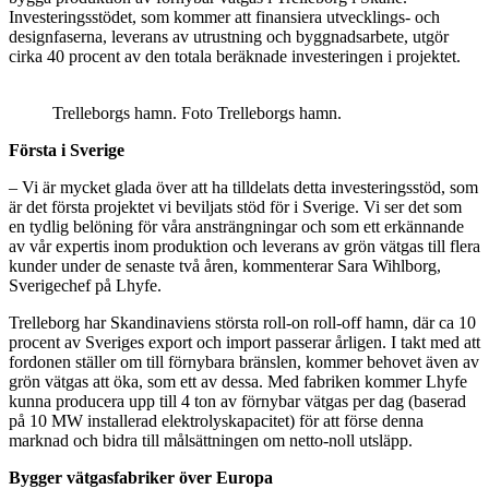
Investeringsstödet, som kommer att finansiera utvecklings- och
designfaserna, leverans av utrustning och byggnadsarbete, utgör
cirka 40 procent av den totala beräknade investeringen i projektet.
Trelleborgs hamn. Foto Trelleborgs hamn.
Första i Sverige
– Vi är mycket glada över att ha tilldelats detta investeringsstöd, som
är det första projektet vi beviljats stöd för i Sverige. Vi ser det som
en tydlig belöning för våra ansträngningar och som ett erkännande
av vår expertis inom produktion och leverans av grön vätgas till flera
kunder under de senaste två åren, kommenterar Sara Wihlborg,
Sverigechef på Lhyfe.
Trelleborg har Skandinaviens största roll-on roll-off hamn, där ca 10
procent av Sveriges export och import passerar årligen. I takt med att
fordonen ställer om till förnybara bränslen, kommer behovet även av
grön vätgas att öka, som ett av dessa. Med fabriken kommer Lhyfe
kunna producera upp till 4 ton av förnybar vätgas per dag (baserad
på 10 MW installerad elektrolyskapacitet) för att förse denna
marknad och bidra till målsättningen om netto-noll utsläpp.
Bygger vätgasfabriker över Europa