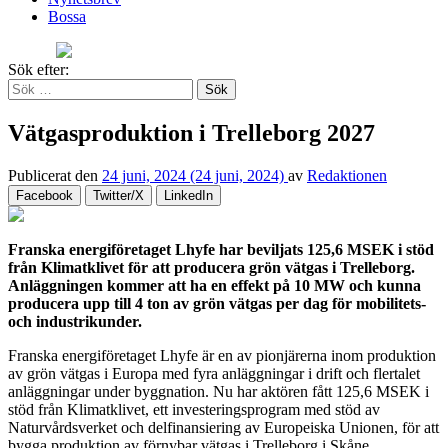
Bossa
Sök efter:
Vätgasproduktion i Trelleborg 2027
Publicerat den
24 juni, 2024
(24 juni, 2024)
av
Redaktionen
Facebook
Twitter/X
LinkedIn
Franska energiföretaget Lhyfe har beviljats 125,6 MSEK i stöd
från Klimatklivet för att producera grön vätgas i Trelleborg.
Anläggningen kommer att ha en effekt på 10 MW och kunna
producera upp till 4 ton av grön vätgas per dag för mobilitets-
och industrikunder.
Franska energiföretaget Lhyfe är en av pionjärerna inom produktion
av grön vätgas i Europa med fyra anläggningar i drift och flertalet
anläggningar under byggnation. Nu har aktören fått 125,6 MSEK i
stöd från Klimatklivet, ett investeringsprogram med stöd av
Naturvårdsverket och delfinansiering av Europeiska Unionen, för att
bygga produktion av förnybar vätgas i Trelleborg i Skåne.