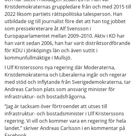
Kristdemokraternas gruppledare från och med 2015 till
2022 liksom partiets rättspolitiska talesperson. Han
utbildade sig till journalist före det att han tog jobbet
som pressekreterare åt Alf Svensson i
Europaparlamentet mellan 2009–2010. Aktiv i KD har
han varit sedan 2006, han har varit distriktsordförande
för KDU i Jönköpings län och även suttit i
kommunfullmäktige i Mullsjö.
I Ulf Kristerssons nya regering där Moderaterna,
Kristdemokraterna och Liberalerna ingår och regerar
med stöd och inflytande från Sverigedemokraterna, tar
Andreas Carlson plats som ansvarig minister för
infrastruktur- och bostadsfrågorna.
”Jag är tacksam över förtroendet att utses till
infrastruktur- och bostadsminister i Ulf Kristerssons
regering. Vi vill och kommer vara en regering för hela
landet.” skriver Andreas Carlsson i en kommentar på
Facebook.