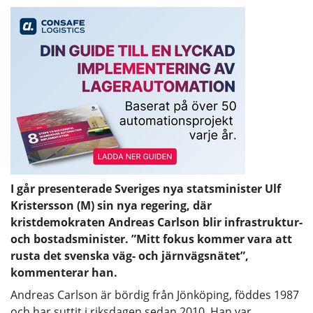
I går presenterade Sveriges nya statsminister Ulf
Kristersson (M) sin nya regering, där
kristdemokraten Andreas Carlson blir infrastruktur-
och bostadsminister. ”Mitt fokus kommer vara att
rusta det svenska väg- och järnvägsnätet”,
kommenterar han.
Andreas Carlson är bördig från Jönköping, föddes 1987
och har suttit i riksdagen sedan 2010. Han var