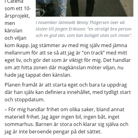
i Catena
som ett 10-
årsprojekt,
I november lämnade Benny Thögersen över vd-
men
stolen till Jörgen Eriksson; ”en otroligt bra person
känslan
och en god vän, som kan bolaget utan och innan”.
och viljan
kom ikapp. Jag stämmer av med mig själv med jämna
mellanrum för att se så att jag är “on track” med mitt
eget liv, och gör det som är viktigt för mig. Det handlar
om att hitta zonen där magkänslan möter viljan, nu
hade jag tappat den känslan.
Planen framåt är att starta eget och bara ta uppdrag
där han själv kan definiera innehållet, med tydligt start
och stoppdatum.
– För mig handlar frihet om olika saker, bland annat
materiell frihet. Jag äger ingen bil, ingen båt, inget
sommarhus. Barnen är stora och klarar sig själva och
jag är inte beroende pengar på det sättet.