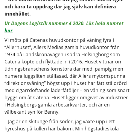
och bara ta uppdrag där jag själv kan definiera
innehållet.
Ur Dagens Logistik nummer 4 2020. Läs hela numret
här
.
Vi möts på Catenas huvudkontor på våning fyra i
“Allerhuset”, Allers Medias gamla huvudkontor från
1974 på Landskronavägen i södra Helsingborg som
Catena köpte och flyttade in i 2016. Huset vittnar om
tidningsbranschens fornstora dar med pampig men
numera luggsliten stålfasad, där Allers mytomspunna
“direktionsvåning” högst upp i huset har fått stå orörd
med cigarrdoftande läderfåtöljer – en våning som snart
byggs om åt Catena. Huset ligger omgivet av industrier
i Helsingborgs gamla arbetarkvarter, och är en
välbekant syn för Benny.
– Jag är en skitunge från söder, jag växte upp i ett
hyreshus på kullen här bakom. Min högstadieskola