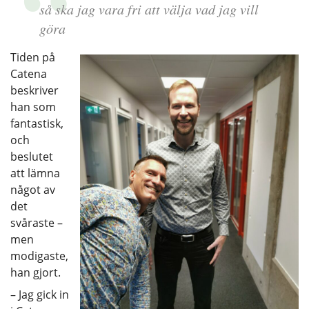
så ska jag vara fri att välja vad jag vill
göra
Tiden på
Catena
beskriver
han som
fantastisk,
och
beslutet
att lämna
något av
det
svåraste –
men
modigaste,
han gjort.
– Jag gick in