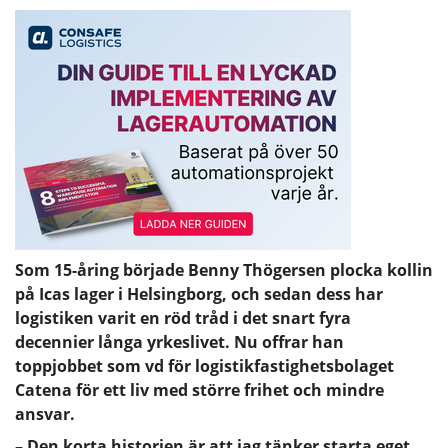
Som 15-åring började Benny Thögersen plocka kollin
på Icas lager i Helsingborg, och sedan dess har
logistiken varit en röd tråd i det snart fyra
decennier långa yrkeslivet. Nu offrar han
toppjobbet som vd för logistikfastighetsbolaget
Catena för ett liv med större frihet och mindre
ansvar.
– Den korta historien är att jag tänker starta eget