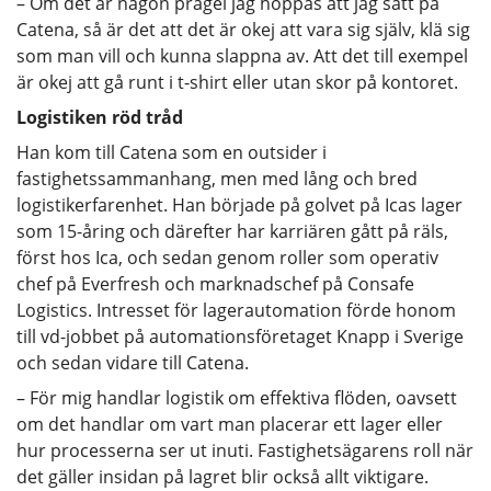
– Om det är någon prägel jag hoppas att jag satt på
Catena, så är det att det är okej att vara sig själv, klä sig
som man vill och kunna slappna av. Att det till exempel
är okej att gå runt i t-shirt eller utan skor på kontoret.
Logistiken röd tråd
Han kom till Catena som en outsider i
fastighetssammanhang, men med lång och bred
logistikerfarenhet. Han började på golvet på Icas lager
som 15-åring och därefter har karriären gått på räls,
först hos Ica, och sedan genom roller som operativ
chef på Everfresh och marknadschef på Consafe
Logistics. Intresset för lagerautomation förde honom
till vd-jobbet på automationsföretaget Knapp i Sverige
och sedan vidare till Catena.
– För mig handlar logistik om effektiva flöden, oavsett
om det handlar om vart man placerar ett lager eller
hur processerna ser ut inuti. Fastighetsägarens roll när
det gäller insidan på lagret blir också allt viktigare.