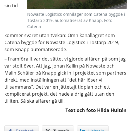
sin tid
Nowaste Logistics omnilager som Catena byggde i
Tostarp 2019, automatiserat av Knapp. Foto
Catena
kommer svaret utan tvekan: Omnikanallagret som
Catena byggde för Nowaste Logistics i Tostarp 2019,
som Knapp automatiserade.
– Framförallt var det sättet vi gjorde affären på som jag
var stolt över. Att jag, Johan Kallin på Nowaste och
Malin Schäfer på Knapp gick in i projektet som partners
direkt, med inställningen att “det här löser vi
tillsammans”. Det var en jättetajt tidplan och ett
komplicerat projekt, det hade aldrig gått utan den
tilliten. Så ska affärer gå till.
Text och foto Hilda Hultén
Facebook
Twitter/X
LinkedIn