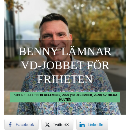
BENNY LÄMNAR
VD-JOBBET FÖR
FRIHETEN
PUBLICERAT DEN
10 DECEMBER, 2020
(10 DECEMBER, 2020)
AV
HILDA
HULTÉN
Facebook
Twitter/X
LinkedIn