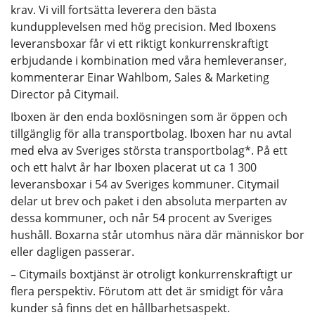
krav. Vi vill fortsätta leverera den bästa
kundupplevelsen med hög precision. Med Iboxens
leveransboxar får vi ett riktigt konkurrenskraftigt
erbjudande i kombination med våra hemleveranser,
kommenterar Einar Wahlbom, Sales & Marketing
Director på Citymail.
Iboxen är den enda boxlösningen som är öppen och
tillgänglig för alla transportbolag. Iboxen har nu avtal
med elva av Sveriges största transportbolag*. På ett
och ett halvt år har Iboxen placerat ut ca 1 300
leveransboxar i 54 av Sveriges kommuner. Citymail
delar ut brev och paket i den absoluta merparten av
dessa kommuner, och når 54 procent av Sveriges
hushåll. Boxarna står utomhus nära där människor bor
eller dagligen passerar.
– Citymails boxtjänst är otroligt konkurrenskraftigt ur
flera perspektiv. Förutom att det är smidigt för våra
kunder så finns det en hållbarhets­aspekt.