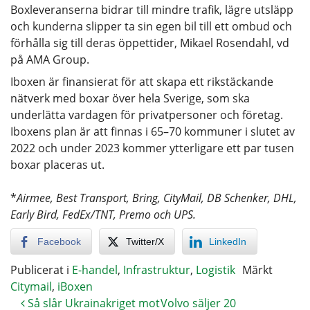
Boxleveranserna bidrar till mindre trafik, lägre utsläpp
och kunderna slipper ta sin egen bil till ett ombud och
förhålla sig till deras öppettider, Mikael Rosendahl, vd
på AMA Group.
Iboxen är finansierat för att skapa ett rikstäckande
nätverk med boxar över hela Sverige, som ska
underlätta vardagen för privatpersoner och företag.
Iboxens plan är att finnas i 65–70 kommuner i slutet av
2022 och under 2023 kommer ytterligare ett par tusen
boxar placeras ut.
*
Airmee, Best Transport, Bring, CityMail, DB Schenker, DHL,
Early Bird, FedEx/TNT, Premo och UPS.
Facebook
Twitter/X
LinkedIn
Publicerat i
E-handel
,
Infrastruktur
,
Logistik
Märkt
Citymail
,
iBoxen
Så slår Ukrainakriget mot
Volvo säljer 20