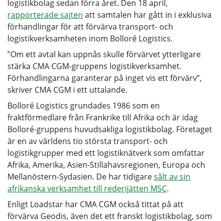
logistikbolag sedan förra året. Den 18 april,
rapporterade sajten
att samtalen har gått in i exklusiva
förhandlingar för att förvärva transport- och
logistikverksamheten inom Bolloré Logistics.
”Om ett avtal kan uppnås skulle förvärvet ytterligare
stärka CMA CGM-gruppens logistikverksamhet.
Förhandlingarna garanterar på inget vis ett förvärv”,
skriver CMA CGM i ett uttalande.
Bolloré Logistics grundades 1986 som en
fraktförmedlare från Frankrike till Afrika och är idag
Bolloré-gruppens huvudsakliga logistikbolag. Företaget
är en av världens tio största transport- och
logistikgrupper med ett logistiknätverk som omfattar
Afrika, Amerika, Asien-Stillahavsregionen, Europa och
Mellanöstern-Sydasien. De har tidigare
sålt av sin
afrikanska verksamhet till rederijätten MSC
.
Enligt Loadstar har CMA CGM också tittat på att
förvärva Geodis, även det ett franskt logistikbolag, som