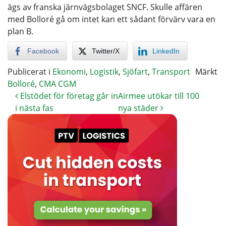
ägs av franska järnvägsbolaget SNCF. Skulle affären
med Bolloré gå om intet kan ett sådant förvärv vara en
plan B.
Facebook
Twitter/X
LinkedIn
Publicerat i
Ekonomi
,
Logistik
,
Sjöfart
,
Transport
Märkt
Bolloré
,
CMA CGM
Elstödet för företag går in
Airmee utökar till 100
i nästa fas
nya städer