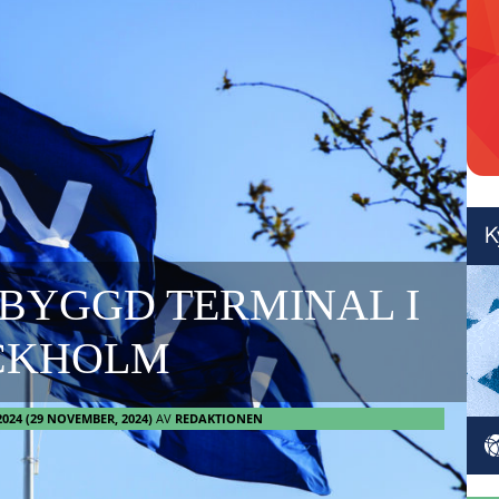
TBYGGD TERMINAL I
CKHOLM
2024
(29 NOVEMBER, 2024)
AV
REDAKTIONEN