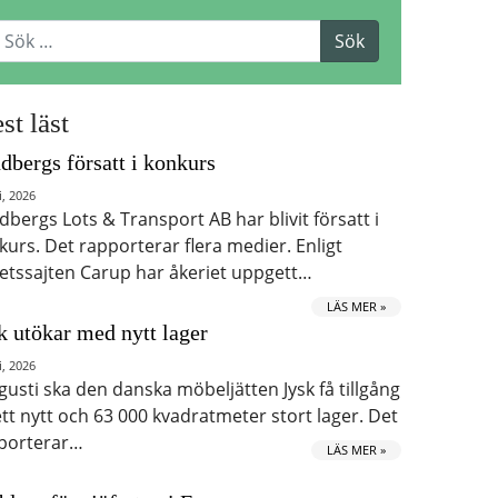
st läst
dbergs försatt i konkurs
i, 2026
dbergs Lots & Transport AB har blivit försatt i
kurs. Det rapporterar flera medier. Enligt
etssajten Carup har åkeriet uppgett…
LÄS MER »
k utökar med nytt lager
i, 2026
ugusti ska den danska möbeljätten Jysk få tillgång
 ett nytt och 63 000 kvadratmeter stort lager. Det
porterar…
LÄS MER »