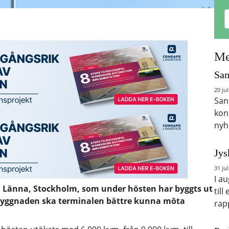
Me
San
20 jul
San
kon
nyh
Jys
31 jul
I a
 i Länna, Stockholm, som under hösten har byggts ut
till
utbyggnaden ska terminalen bättre kunna möta
rap