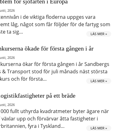
blem för sjöfarten i Europa
usti, 2026
tennivån i de viktiga floderna uppges vara
remt låg, något som får följder för de fartyg som
te ta sig…
LÄS MER »
kurserna ökade för första gången i år
usti, 2026
kurserna ökar för första gången i år Sandbergs
s & Transport stod för juli månads näst största
kurs och för första…
LÄS MER »
logistikfastigheter på ett bräde
usti, 2026
 000 fullt uthyrda kvadratmeter byter ägare när
 växlar upp och förvärvar åtta fastigheter i
rbritannien, fyra i Tyskland…
LÄS MER »