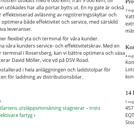
östen utökats med 6 000 kvm, från 9 000 kvm, till
Pro
n utökades har alla portar bytts ut. En ny gate är också
3 aug
 effektiviserad avläsning av registreringsskyltar och
Vat
 optimera både effektivitet och service, med särskild
ext
iva leveranser.
mås
mer flexibel yta och terminal för våra kunder.
a våra kunders service- och effektivitetskrav. Med en
Kon
vår terminal i Rosersberg, kan vi bättre optimera och växa
4 aug
rar David Möller, vice vd på DSV Road.
Kon
Lot
stallerad i hela anläggningen och laddstolpar för
kon
n för laddning av distributionsbilar.
14 
m
5 aug
öfartens utsläppsminskning stagnerar – trots
457
fektivare fartyg
EQT
Sto