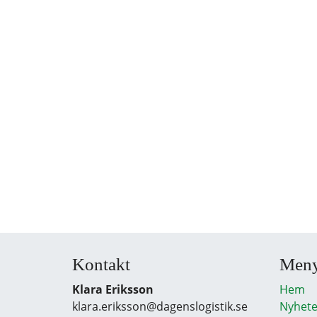
Kontakt
Men
Klara Eriksson
Hem
klara.eriksson@dagenslogistik.se
Nyhete