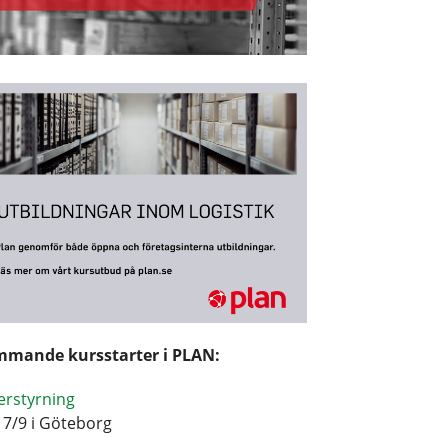
mande kursstarter i PLAN:
erstyrning
17/9 i Göteborg