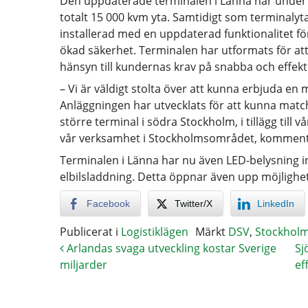
Den uppdaterade terminalen i Länna har under h
totalt 15 000 kvm yta. Samtidigt som terminalyta
installerad med en uppdaterad funktionalitet för
ökad säkerhet. Terminalen har utformats för att
hänsyn till kundernas krav på snabba och effekt
– Vi är väldigt stolta över att kunna erbjuda en 
Anläggningen har utvecklats för att kunna match
större terminal i södra Stockholm, i tillägg till 
vår verksamhet i Stockholmsområdet, kommente
Terminalen i Länna har nu även LED-belysning in
elbilsladdning. Detta öppnar även upp möjlighete
Facebook
Twitter/X
LinkedIn
Publicerat i
Logistiklägen
Märkt
DSV
,
Stockhol
Arlandas svaga utveckling kostar Sverige
Sj
miljarder
ef