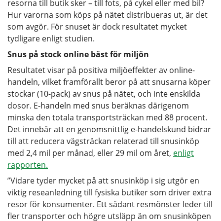
resorna till butik sker – till fots, på cykel eller med bil?
Hur varorna som köps på nätet distribueras ut, är det
som avgör. För snuset är dock resultatet mycket
tydligare enligt studien.
Snus på stock online bäst för miljön
Resultatet visar på positiva miljöeffekter av online-
handeln, vilket framförallt beror på att snusarna köper
stockar (10-pack) av snus på nätet, och inte enskilda
dosor. E-handeln med snus beräknas därigenom
minska den totala transportsträckan med 88 procent.
Det innebär att en genomsnittlig e-handelskund bidrar
till att reducera vägsträckan relaterad till snusinköp
med 2,4 mil per månad, eller 29 mil om året,
enligt
rapporten.
”Vidare tyder mycket på att snusinköp i sig utgör en
viktig reseanledning till fysiska butiker som driver extra
resor för konsumenter. Ett sådant resmönster leder till
fler transporter och högre utsläpp än om snusinköpen