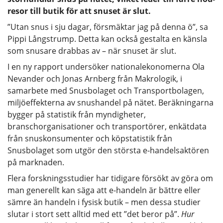
resor till butik för att snuset är slut.
”Utan snus i sju dagar, försmäktar jag på denna ö”, sa
Pippi Långstrump. Detta kan också gestalta en känsla
som snusare drabbas av – när snuset är slut.
I en ny rapport undersöker nationalekonomerna Ola
Nevander och Jonas Arnberg från Makrologik, i
samarbete med Snusbolaget och Transportbolagen,
miljöeffekterna av snushandel på nätet. Beräkningarna
bygger på statistik från myndigheter,
branschorganisationer och transportörer, enkätdata
från snuskonsumenter och köpstatistik från
Snusbolaget som utgör den största e-handelsaktören
på marknaden.
Flera forskningsstudier har tidigare försökt av göra om
man generellt kan säga att e-handeln är bättre eller
sämre än handeln i fysisk butik – men dessa studier
slutar i stort sett alltid med ett ”det beror på”.
Hur