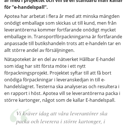
är med i projektet och vill se en standard man kallar
för ”e-handelspall”.
Apotea har arbetat i flera år med att minska mängden
onödigt emballage som skickas ut till kund, men från
leverantörerna kommer fortfarande onödigt mycket
emballage in. Transportförpackningarna är fortfarande
anpassade till butikshandeln trots att e-handeln tar en
allt större andel av försäljningen.
Nätapoteket är en del av nätverket Hållbar E-handel
som idag har sitt första möte i ett nytt
förpackningsprojekt. Projektet syftar till att få bort
onödiga förpackningar i leveranskedjan in till e-
handelslagret. Testerna ska analyseras och resultera i
en rapport i höst. Apotea vill se leverantörerna packa i
större kartonger, något som de kallar E-handelspall.
Vi kräver idag att våra leverantörer ska
packa och leverera i större kartonger, i