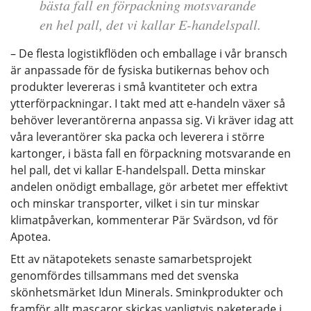
bästa fall en förpackning motsvarande
en hel pall, det vi kallar E-handelspall.
– De flesta logistikflöden och emballage i vår bransch
är anpassade för de fysiska butikernas behov och
produkter levereras i små kvantiteter och extra
ytterförpackningar. I takt med att e-handeln växer så
behöver leverantörerna anpassa sig. Vi kräver idag att
våra leverantörer ska packa och leverera i större
kartonger, i bästa fall en förpackning motsvarande en
hel pall, det vi kallar E-handelspall. Detta minskar
andelen onödigt emballage, gör arbetet mer effektivt
och minskar transporter, vilket i sin tur minskar
klimatpåverkan, kommenterar Pär Svärdson, vd för
Apotea.
Ett av nätapotekets senaste samarbetsprojekt
genomfördes tillsammans med det svenska
skönhetsmärket Idun Minerals. Sminkprodukter och
framför allt mascaror skickas vanligtvis paketerade i