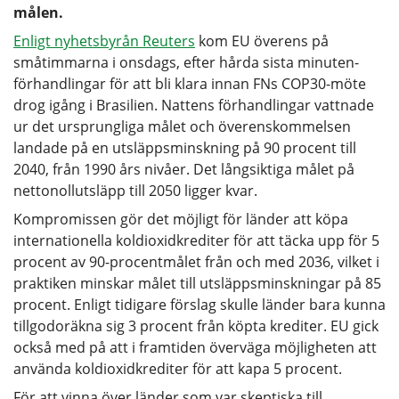
målen.
Enligt nyhetsbyrån Reuters
kom EU överens på
småtimmarna i onsdags, efter hårda sista minuten-
förhandlingar för att bli klara innan FNs COP30-möte
drog igång i Brasilien. Nattens förhandlingar vattnade
ur det ursprungliga målet och överenskommelsen
landade på en utsläppsminskning på 90 procent till
2040, från 1990 års nivåer. Det långsiktiga målet på
nettonollutsläpp till 2050 ligger kvar.
Kompromissen gör det möjligt för länder att köpa
internationella koldioxidkrediter för att täcka upp för 5
procent av 90-procentmålet från och med 2036, vilket i
praktiken minskar målet till utsläppsminskningar på 85
procent. Enligt tidigare förslag skulle länder bara kunna
tillgodoräkna sig 3 procent från köpta krediter. EU gick
också med på att i framtiden överväga möjligheten att
använda koldioxidkrediter för att kapa 5 procent.
För att vinna över länder som var skeptiska till