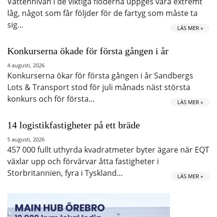
Vattennivån i de viktiga floderna uppges vara extremt
låg, något som får följder för de fartyg som måste ta
sig…
LÄS MER »
Konkurserna ökade för första gången i år
4 augusti, 2026
Konkurserna ökar för första gången i år Sandbergs
Lots & Transport stod för juli månads näst största
konkurs och för första…
LÄS MER »
14 logistikfastigheter på ett bräde
5 augusti, 2026
457 000 fullt uthyrda kvadratmeter byter ägare när EQT
växlar upp och förvärvar åtta fastigheter i
Storbritannien, fyra i Tyskland…
LÄS MER »