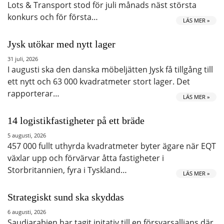
Lots & Transport stod för juli månads näst största
konkurs och för första…
LÄS MER »
Jysk utökar med nytt lager
31 juli, 2026
I augusti ska den danska möbeljätten Jysk få tillgång till
ett nytt och 63 000 kvadratmeter stort lager. Det
rapporterar…
LÄS MER »
14 logistikfastigheter på ett bräde
5 augusti, 2026
457 000 fullt uthyrda kvadratmeter byter ägare när EQT
växlar upp och förvärvar åtta fastigheter i
Storbritannien, fyra i Tyskland…
LÄS MER »
Strategiskt sund ska skyddas
6 augusti, 2026
Saudiarabien har tagit initativ till en försvarsallians där