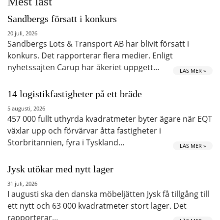
Mest läst
Sandbergs försatt i konkurs
20 juli, 2026
Sandbergs Lots & Transport AB har blivit försatt i
konkurs. Det rapporterar flera medier. Enligt
nyhetssajten Carup har åkeriet uppgett…
LÄS MER »
14 logistikfastigheter på ett bräde
5 augusti, 2026
457 000 fullt uthyrda kvadratmeter byter ägare när EQT
växlar upp och förvärvar åtta fastigheter i
Storbritannien, fyra i Tyskland…
LÄS MER »
Jysk utökar med nytt lager
31 juli, 2026
I augusti ska den danska möbeljätten Jysk få tillgång till
ett nytt och 63 000 kvadratmeter stort lager. Det
rapporterar…