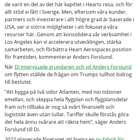
de varit en del av det här kapitlet i Hearts resa, och för
allt stöd vi fått i Sverige. Men, eftersom våra kunder,
partners och investerare i allt högre grad är baserade i
USA, ser vi större möjligheter i att fokusera våra
resurser här. Genom att konsolidera vår verksamhet i
Los Angeles kan vi accelerera utvecklingen, stärka
samarbeten, och förbättra Heart Aerospaces position
för framtiden, kommenterar Anders Forslund.
När
Di intervjuade grundaren och vd Anders Forslund
om flytten ställde de frågan om Trumps tullhot bidrog
till beslutet.
”Att bygga på två sidor Atlanten, med nio tidzoner
emellan, och skeppa hela flygplan och flygplansdelar
fram och tillbaka är nog så svårt finansiellt och
logistiskt även utan tullar. Tariffer skulle förstås göra
det hela ännu svårare att räkna hem”, säger Anders
Forslund till Di.
2022 planerade företaget att bygga en
ny fabrik för