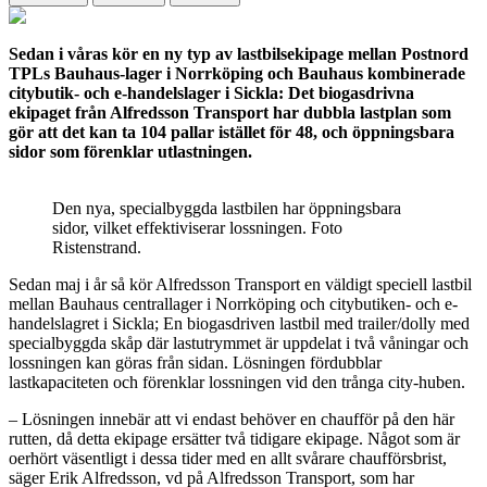
Sedan i våras kör en ny typ av lastbilsekipage mellan Postnord
TPLs Bauhaus-lager i Norrköping och Bauhaus kombinerade
citybutik- och e-handelslager i Sickla:
Det biogasdrivna
ekipaget från Alfredsson Transport har dubbla lastplan som
gör att det kan
ta 104 pallar istället för 48,
och öppningsbara
sidor som förenklar utlastningen.
Den nya, specialbyggda lastbilen har öppningsbara
sidor, vilket effektiviserar lossningen. Foto
Ristenstrand.
Sedan maj i år så kör Alfredsson Transport en väldigt speciell lastbil
mellan Bauhaus centrallager i Norrköping och citybutiken- och e-
handelslagret i Sickla; En biogasdriven lastbil med trailer/dolly med
specialbyggda skåp där lastutrymmet är uppdelat i två våningar och
lossningen kan göras från sidan. Lösningen fördubblar
lastkapaciteten och förenklar lossningen vid den trånga city-huben.
– Lösningen innebär att vi endast behöver en chaufför på den här
rutten, då detta ekipage ersätter två tidigare ekipage. Något som är
oerhört väsentligt i dessa tider med en allt svårare chaufförsbrist,
säger Erik Alfredsson, vd på Alfredsson Transport, som har