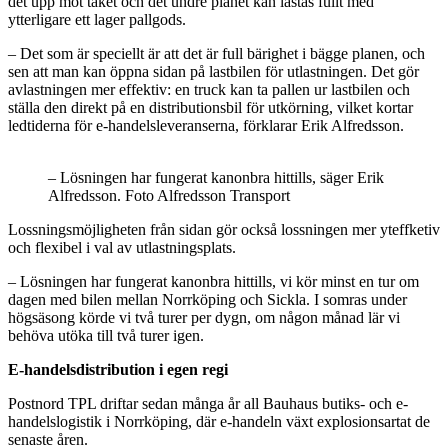
det upp mot taket och det undre planet kan lastas fullt med
ytterligare ett lager pallgods.
– Det som är speciellt är att det är full bärighet i bägge planen, och
sen att man kan öppna sidan på lastbilen för utlastningen. Det gör
avlastningen mer effektiv: en truck kan ta pallen ur lastbilen och
ställa den direkt på en distributionsbil för utkörning, vilket kortar
ledtiderna för e-handelsleveranserna, förklarar Erik Alfredsson.
– Lösningen har fungerat kanonbra hittills, säger Erik
Alfredsson. Foto Alfredsson Transport
Lossningsmöjligheten från sidan gör också lossningen mer yteffketiv
och flexibel i val av utlastningsplats.
– Lösningen har fungerat kanonbra hittills, vi kör minst en tur om
dagen med bilen mellan Norrköping och Sickla. I somras under
högsäsong körde vi två turer per dygn, om någon månad lär vi
behöva utöka till två turer igen.
E-handelsdistribution i egen regi
Postnord TPL driftar sedan många år all Bauhaus butiks- och e-
handelslogistik i Norrköping, där e-handeln växt explosionsartat de
senaste åren.