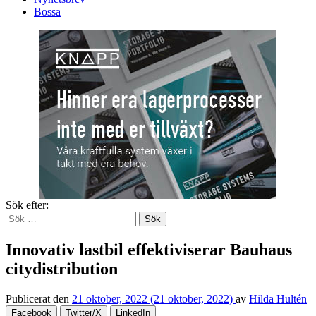
Bossa
Sök efter:
Innovativ lastbil effektiviserar Bauhaus
citydistribution
Publicerat den
21 oktober, 2022
(21 oktober, 2022)
av
Hilda Hultén
Facebook
Twitter/X
LinkedIn