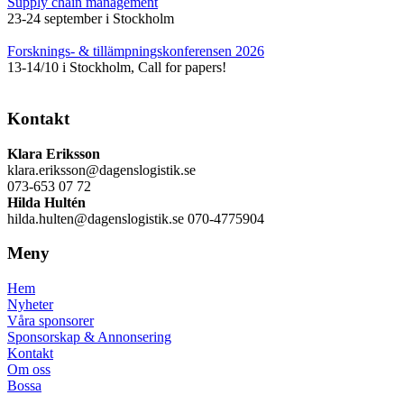
Supply chain management
23-24 september i Stockholm
Forsknings- & tillämpningskonferensen 2026
13-14/10 i Stockholm, Call for papers!
Kontakt
Klara Eriksson
klara.eriksson@dagenslogistik.se
073-653 07 72
Hilda Hultén
hilda.hulten@dagenslogistik.se 070-4775904
Meny
Hem
Nyheter
Våra sponsorer
Sponsorskap & Annonsering
Kontakt
Om oss
Bossa