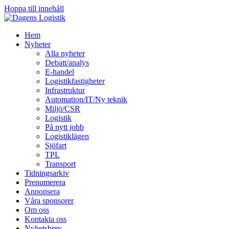
Hoppa till innehåll
Hem
Nyheter
Alla nyheter
Debatt/analys
E-handel
Logistikfastigheter
Infrastruktur
Automation/IT/Ny teknik
Miljö/CSR
Logistik
På nytt jobb
Logistiklägen
Sjöfart
TPL
Transport
Tidningsarkiv
Prenumerera
Annonsera
Våra sponsorer
Om oss
Kontakta oss
Nyhetsbrev