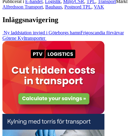
Publicerat i
E-handel
,
Logistik
,
Miljö/CSR
,
TPL
,
Transport
Märkt
Alfredsson Transport
,
Bauhaus
,
Postnord TPL
,
VAK
Inläggsnavigering
Ny laddstation invigd i Göteborgs hamn
Frigoscandia förvärvar
Götene Kyltransporter