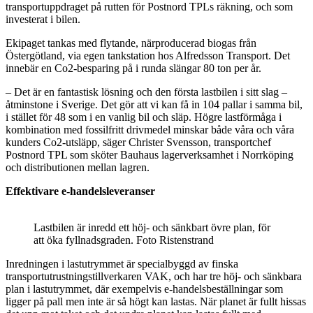
transportuppdraget på rutten för Postnord TPLs räkning, och som
investerat i bilen.
Ekipaget tankas med flytande, närproducerad biogas från
Östergötland, via egen tankstation hos Alfredsson Transport. Det
innebär en Co2-besparing på i runda slängar 80 ton per år.
– Det är en fantastisk lösning och den första lastbilen i sitt slag –
åtminstone i Sverige. Det gör att vi kan få in 104 pallar i samma bil,
i stället för 48 som i en vanlig bil och släp. Högre lastförmåga i
kombination med fossilfritt drivmedel minskar både våra och våra
kunders Co2-utsläpp, säger Christer Svensson, transportchef
Postnord TPL som sköter Bauhaus lagerverksamhet i Norrköping
och distributionen mellan lagren.
Effektivare e-handelsleveranser
Lastbilen är inredd ett höj- och sänkbart övre plan, för
att öka fyllnadsgraden. Foto Ristenstrand
Inredningen i lastutrymmet är specialbyggd av finska
transportutrustningstillverkaren VAK, och har tre höj- och sänkbara
plan i lastutrymmet, där exempelvis e-handelsbeställningar som
ligger på pall men inte är så högt kan lastas. När planet är fullt hissas