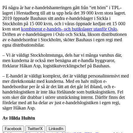
På några år har e-handelshanteringen gått från “ett hörn” i TPL-
lagret i Herstadberg till att ta upp hela det 39 000 kvm stora lagret.
2019 öppnade Bauhaus sitt andra e-handelslager i Sickla i
Stockholm på 15 000 kvm, och i våras öppnade kedjan ett 15 000
kvm stort
kombinerat e-handels- och butikslager utanför Oslo
.
Driften av e-handelslagren i Oslo och Sickla, liksom distributionen
av e-handelsordrar i Stockholm, sköter Bauhaus i egen regi med
egna distributionsbilar.
– Vi är väldigt Stockholmstunga, dels har vi många varuhus där,
men kunderna är också mer benägna att e-handla byggvaror,
förklarar Håkan Asp, logistikutvecklingschef på Bauhaus.
– E-handel är väldigt komplext, det är väldigt personalintensivt med
mer direktkontakt med kunderna. Med en halv miljon e-
handelsordrar per år så är det lätt att det går fel ibland, och e-
handelslogistiken är inte lika förlåtande som butikslogistiken. Fel
som sker där drabbar i större utsträckning internt. Därför finns det
fördelar med att ha delar av just e-handelslogistiken i egen regi,
säger Håkan Asp.
Av Hilda Hultén
Facebook
Twitter/X
LinkedIn