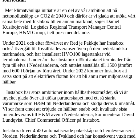
–Mer klimatvänliga initiativ är en del av vår ambition att nå
nettonollutsläpp av CO2 år 2040 och därför är vi glada att utöka vårt
samarbete med Instabox till en annan marknad, säger Daniel
Kusibojovski, Logistics Regional Transport Manager Central
Europe, H&M Group, i ett pressmeddelande.
Under 2021 och efter förvärvet av Red je Pakktje har Instabox
också övergått till fossilfria leveranser även på den nederländska
marknaden, och har installerat HVO100 lagertankar vid
terminalerna. Under året har Instabox utökat antalet terminaler från
fyra till elva i Nederländerna, och antalet anställda till 1500 jämfört
med 600 i början av förra året. Under 2022 kommer Instabox att
satsa stort på att elektrifiera flottan för att bli ännu mer miljömässigt
hållbar.
– Instabox har stora ambitioner inom hållbarhetsområdet, så vi är
mycket glada över att utöka partnerskapet med ett så starkt
varumärke som H&M till Nederländerna och stödja deras klimatmål.
Vi ser fram emot att erbjuda en hållbar, snabb och kvalitativ sista
milen-leverans till H&M även i Nederländerna, kommenterar David
Lundqvist, Chief Commercial Officer på Instabox.
Instabox driver 4500 automatiserade paketskåp och hemleveranser i
Norden, Nederländerna och Tyskland och har konsekvent vuxit med