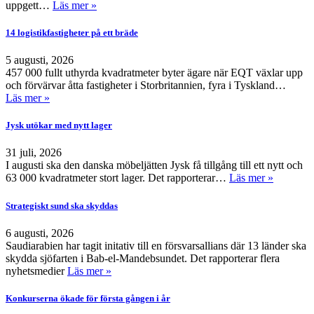
uppgett…
Läs mer »
14 logistikfastigheter på ett bräde
5 augusti, 2026
457 000 fullt uthyrda kvadratmeter byter ägare när EQT växlar upp
och förvärvar åtta fastigheter i Storbritannien, fyra i Tyskland…
Läs mer »
Jysk utökar med nytt lager
31 juli, 2026
I augusti ska den danska möbeljätten Jysk få tillgång till ett nytt och
63 000 kvadratmeter stort lager. Det rapporterar…
Läs mer »
Strategiskt sund ska skyddas
6 augusti, 2026
Saudiarabien har tagit initativ till en försvarsallians där 13 länder ska
skydda sjöfarten i Bab-el-Mandebsundet. Det rapporterar flera
nyhetsmedier
Läs mer »
Konkurserna ökade för första gången i år