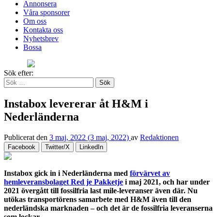
Annonsera
Våra sponsorer
Om oss
Kontakta oss
Nyhetsbrev
Bossa
Sök efter:
Instabox levererar åt H&M i
Nederländerna
Publicerat den
3 maj, 2022
(3 maj, 2022)
av
Redaktionen
Facebook
Twitter/X
LinkedIn
Instabox gick in i Nederländerna med
förvärvet av
hemleveransbolaget Red je Pakketje
i maj 2021, och har under
2021 övergått till fossilfria last mile-leveranser även där. Nu
utökas transportörens samarbete med H&M även till den
nederländska marknaden – och det är de fossilfria leveranserna
som lockar.