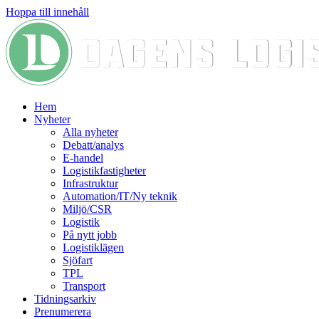
Hoppa till innehåll
Hem
Nyheter
Alla nyheter
Debatt/analys
E-handel
Logistikfastigheter
Infrastruktur
Automation/IT/Ny teknik
Miljö/CSR
Logistik
På nytt jobb
Logistiklägen
Sjöfart
TPL
Transport
Tidningsarkiv
Prenumerera