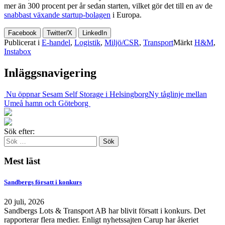
mer än 300 procent per år sedan starten, vilket gör det till en av de
snabbast växande startup-bolagen
i Europa.
Facebook
Twitter/X
LinkedIn
Publicerat i
E-handel
,
Logistik
,
Miljö/CSR
,
Transport
Märkt
H&M
,
Instabox
Inläggsnavigering
Nu öppnar Sesam Self Storage i Helsingborg
Ny tåglinje mellan
Umeå hamn och Göteborg
Sök efter:
Mest läst
Sandbergs försatt i konkurs
20 juli, 2026
Sandbergs Lots & Transport AB har blivit försatt i konkurs. Det
rapporterar flera medier. Enligt nyhetssajten Carup har åkeriet