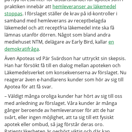
praktiken innebär att
hemleveranser av läkemedel
stoppas
. I förslaget ställer de krav på id-kontroller i
samband med hemleverans av receptbelagda
läkemedel och att receptfria läkemedel inte ska få
lämnas utanför dörren. Något som bland andra
mediehuset NTM, delägare av Early Bird, kallar
en
demokratifråga
.
Även Apoteas vd Pär Svärdson har uttryckt sin skepsis.
Han har försökt få till en dialog mellan apoteken och
Läkemedelsverket om konsekvenserna av förslaget. Nu
reagerar även e-handlarens kunder som hör av sig till
Apotea för att få svar.
– Väldigt många oroliga kunder har hört av sig till oss
med anledning av förslaget. Våra kunder är många
gånger beroende av hemleveranser för att de har
svårt, eller ingen möjlighet, att ta sig till ett fysiskt
apotek eller ombud, så jag förstår deras oro.
Patientsäkerheten är oerhört viktig och där kan