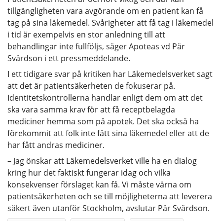
tillgängligheten vara avgörande om en patient kan få
tag på sina läkemedel. Svårigheter att få tag i läkemedel
i tid är exempelvis en stor anledning till att
behandlingar inte fullföljs, säger Apoteas vd Pär
Svärdson i ett pressmeddelande.
I ett tidigare svar på kritiken har Läkemedelsverket sagt
att det är patientsäkerheten de fokuserar på.
Identitetskontrollerna handlar enligt dem om att det
ska vara samma krav för att få receptbelagda
mediciner hemma som på apotek. Det ska också ha
förekommit att folk inte fått sina läkemedel eller att de
har fått andras mediciner.
– Jag önskar att Läkemedelsverket ville ha en dialog
kring hur det faktiskt fungerar idag och vilka
konsekvenser förslaget kan få. Vi måste värna om
patientsäkerheten och se till möjligheterna att leverera
säkert även utanför Stockholm, avslutar Pär Svärdson.