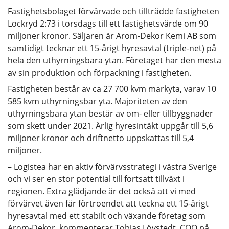
Fastighetsbolaget förvärvade och tillträdde fastigheten
Lockryd 2:73 i torsdags till ett fastighetsvärde om 90
miljoner kronor. Säljaren är Arom-Dekor Kemi AB som
samtidigt tecknar ett 15-årigt hyresavtal (triple-net) på
hela den uthyrningsbara ytan. Företaget har den mesta
av sin produktion och förpackning i fastigheten.
Fastigheten består av ca 27 700 kvm markyta, varav 10
585 kvm uthyrningsbar yta. Majoriteten av den
uthyrningsbara ytan består av om- eller tillbyggnader
som skett under 2021. Årlig hyresintäkt uppgår till 5,6
miljoner kronor och driftnetto uppskattas till 5,4
miljoner.
– Logistea har en aktiv förvärvsstrategi i västra Sverige
och vi ser en stor potential till fortsatt tillväxt i
regionen. Extra glädjande är det också att vi med
förvärvet även får förtroendet att teckna ett 15-årigt
hyresavtal med ett stabilt och växande företag som
Arom-Dekor, kommenterar Tobias Lövstedt, COO på