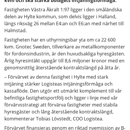
kvm och ska stärka bolagets intjäningsförmåga.
Fastigheten Västra Åkralt 1:97 ligger i den småländska
delen av Hylte kommun, som delvis ligger i Halland,
längs riksväg 26 mellan E4:an och E6:an med närhet till
Halmstad.
Fastigheten har en uthyrningsbar yta om ca 22 600
kvm. Gnotec Sweden, tillverkare av metallkomponenter
för fordonsindustrin, är den huvudsakliga hyresgästen.
Årlig hyresintäkt uppgår till 8,6 miljoner kronor med en
genomsnittlig återstående kontraktslängd på åtta år.
– Förvärvet av denna fastighet i Hylte med stark
intjäning stärker Logisteas intjäningsförmåga och
kassaflöde. Den utgör ett utmärkt komplement till vår
befintliga fastighetsportfölj och ligger i linje med vår
förvärvsstrategi att förvärva fastigheter med stabila
hyresgäster och lång återstående kontraktslängd,
kommenterar Tobias Lövstedt, COO Logistea.
Förvärvet finansieras genom en riktad nyemission av B-