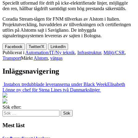
Speciellt utformad för drift på icke-elektrifierade linjer, möjliggör
den ren, hållbar tågdrift samtidigt som hög prestanda säkerställs.
Coradia Stream-tågen för FNM tillverkas av Alstom i Italien.
Projektutveckling, huvuddelen av tillverkningen och certifieringen
utförs på Alstoms sajt i Savigliano. De inbyggda
signaleringssystemen levereras av sajten i Bologna.
Facebook
Twitter/X
LinkedIn
Publicerat i
Automation/IT/Ny teknik
,
Infrastruktur
,
Miljö/CSR
,
Transport
Märkt
Alstom
,
vätgas
Inläggsnavigering
Instabox tredubblade leveranserna under Black Week
Elisabeth
Lönne ny chef för Stena Lines två Danmarkslinjer
Sök efter:
Mest läst