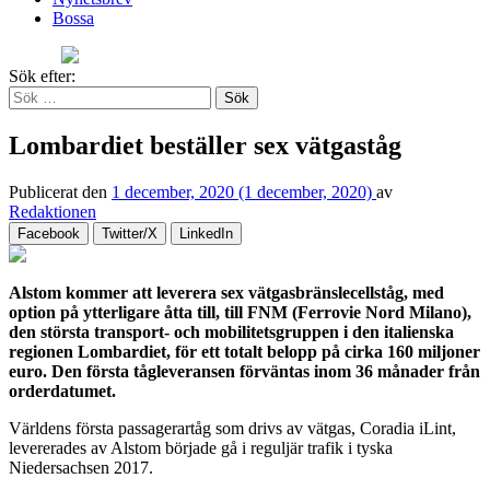
Bossa
Sök efter:
Lombardiet beställer sex vätgaståg
Publicerat den
1 december, 2020
(1 december, 2020)
av
Redaktionen
Facebook
Twitter/X
LinkedIn
Alstom kommer att leverera sex vätgasbränslecellståg, med
option på ytterligare åtta till, till FNM (Ferrovie Nord Milano),
den största transport- och mobilitetsgruppen i den italienska
regionen Lombardiet, för ett totalt belopp på cirka 160 miljoner
euro. Den första tågleveransen förväntas inom 36 månader från
orderdatumet.
Världens första passagerartåg som drivs av vätgas, Coradia iLint,
levererades av Alstom började gå i reguljär trafik i tyska
Niedersachsen 2017.