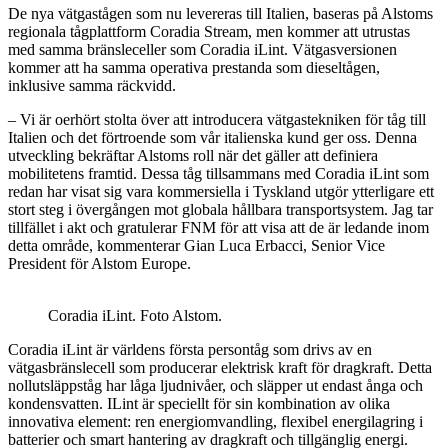
De nya vätgastågen som nu levereras till Italien, baseras på Alstoms
regionala tågplattform Coradia Stream, men kommer att utrustas
med samma bränsleceller som Coradia iLint. Vätgasversionen
kommer att ha samma operativa prestanda som dieseltågen,
inklusive samma räckvidd.
– Vi är oerhört stolta över att introducera vätgastekniken för tåg till
Italien och det förtroende som vår italienska kund ger oss. Denna
utveckling bekräftar Alstoms roll när det gäller att definiera
mobilitetens framtid. Dessa tåg tillsammans med Coradia iLint som
redan har visat sig vara kommersiella i Tyskland utgör ytterligare ett
stort steg i övergången mot globala hållbara transportsystem. Jag tar
tillfället i akt och gratulerar FNM för att visa att de är ledande inom
detta område, kommenterar Gian Luca Erbacci, Senior Vice
President för Alstom Europe.
Coradia iLint. Foto Alstom.
Coradia iLint är världens första persontåg som drivs av en
vätgasbränslecell som producerar elektrisk kraft för dragkraft. Detta
nollutsläppståg har låga ljudnivåer, och släpper ut endast ånga och
kondensvatten. ILint är speciellt för sin kombination av olika
innovativa element: ren energiomvandling, flexibel energilagring i
batterier och smart hantering av dragkraft och tillgänglig energi.