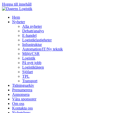
Hoppa till innehåll
Hem
Nyheter
Alla nyheter
Debatt/analys
E-handel
Logistikfastigheter
Infrastruktur
Automation/IT/Ny teknik
Miljö/CSR
Logistik
På nytt jobb
Logistiklägen
Sjöfart
TPL
Transport
Tidningsarkiv
Prenumerera
Annonsera
Våra sponsorer
Om oss
Kontakta oss
Nyhetsbrev