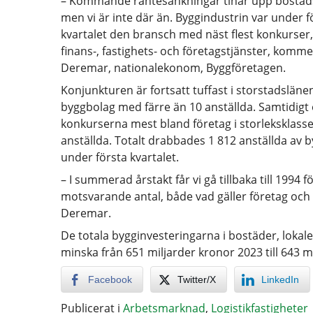
– Kommande räntesänkningar tinar upp bosta
men vi är inte där än. Byggindustrin var under f
kvartalet den bransch med näst flest konkurser,
finans-, fastighets- och företagstjänster, komm
Deremar, nationalekonom, Byggföretagen.
Konjunkturen är fortsatt tuffast i storstadslän
byggbolag med färre än 10 anställda. Samtidigt
konkurserna mest bland företag i storleksklassen
anställda. Totalt drabbades 1 812 anställda av
under första kvartalet.
– I summerad årstakt får vi gå tillbaka till 1994 fö
motsvarande antal, både vad gäller företag och
Deremar.
De totala bygginvesteringarna i bostäder, loka
minska från 651 miljarder kronor 2023 till 643 m
Facebook
Twitter/X
LinkedIn
Publicerat i
Arbetsmarknad
,
Logistikfastigheter