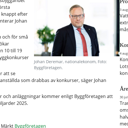
dsbyggandet
Pro
örsta
3 aug
 knappt efter
Vat
enterar Johan
ext
mås
en och för små
 ökar
Kon
 10 till 19
4 aug
 byggkonkurser
Kon
Johan Deremar, nationalekonom, Foto:
Lot
Byggföretagen.
kon
r att se
 anställda som drabbas av konkurser, säger Johan
Åre
ler och anläggningar kommer enligt Byggföretagen att
30 jul
iljarder 2025.
Tra
oms
hal
med
Märkt
Byggföretagen