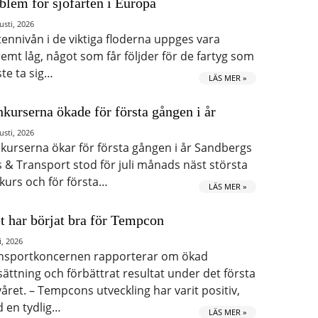
blem för sjöfarten i Europa
usti, 2026
tennivån i de viktiga floderna uppges vara
remt låg, något som får följder för de fartyg som
te ta sig…
LÄS MER »
kurserna ökade för första gången i år
usti, 2026
kurserna ökar för första gången i år Sandbergs
s & Transport stod för juli månads näst största
kurs och för första…
LÄS MER »
t har börjat bra för Tempcon
i, 2026
nsportkoncernen rapporterar om ökad
ättning och förbättrat resultat under det första
våret. – Tempcons utveckling har varit positiv,
 en tydlig…
LÄS MER »