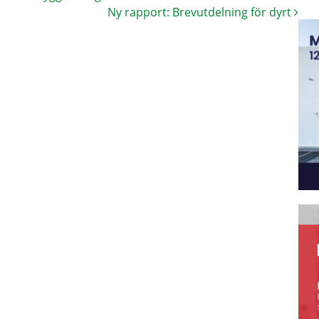
Ny rapport: Brevutdelning för dyrt