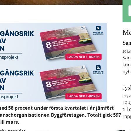
Me
San
20 jul
San
kon
nyh
Jys
31 jul
I a
d 58 procent under första kvartalet i år jämfört
till
branschorganisationen Byggföretagen. Totalt gick 597
rap
ill mars.