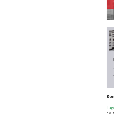
Kom
Lag
16-