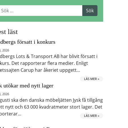
st läst
dbergs försatt i konkurs
i, 2026
dbergs Lots & Transport AB har blivit försatt i
kurs. Det rapporterar flera medier. Enligt
etssajten Carup har åkeriet uppgett…
LÄS MER »
k utökar med nytt lager
i, 2026
ugusti ska den danska möbeljätten Jysk få tillgång
 ett nytt och 63 000 kvadratmeter stort lager. Det
porterar…
LÄS MER »