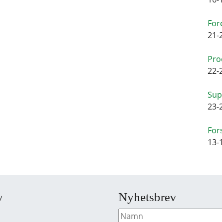
For
21-
Pro
22-
Sup
23-
For
13-
y
Nyhetsbrev