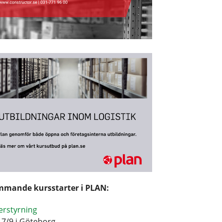
mande kursstarter i PLAN:
erstyrning
17/9 i Göteborg