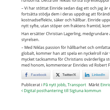
rundorna. Detta blir Niklas första styrelseuppdra
– Vi har stöttat Einride sedan dag ett och jag 
fortsätta stödja dem i deras uppdrag att förän
kostnadseffektiv, säker och hållbar. Einride upp
nytt syfte, utan stöper om fraktens framtid, ko
Han ersätter Christian Lagerling, medgrundare a
styrelsen.
– Med Niklas passion för hållbarhet och omfat
globalt, kommer han att spela en nyckelroll när 
mycket tacksamma för Christians ovärderliga s
med honom, kommenterar Einrides vd Robert F
Facebook
Twitter/X
LinkedIn
Publicerat i
På nytt jobb
,
Transport
Märkt
Einri
Digital posthantering till Sigtuna kommun