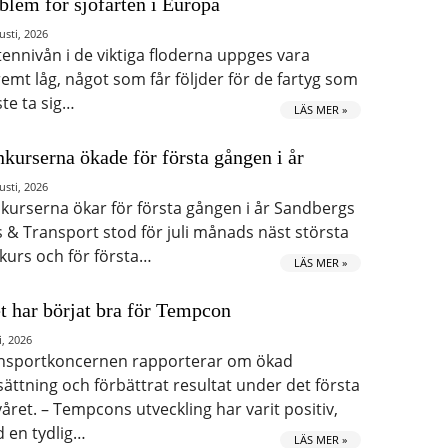
blem för sjöfarten i Europa
usti, 2026
tennivån i de viktiga floderna uppges vara
remt låg, något som får följder för de fartyg som
te ta sig…
LÄS MER »
kurserna ökade för första gången i år
usti, 2026
kurserna ökar för första gången i år Sandbergs
s & Transport stod för juli månads näst största
kurs och för första…
LÄS MER »
t har börjat bra för Tempcon
i, 2026
nsportkoncernen rapporterar om ökad
ättning och förbättrat resultat under det första
våret. – Tempcons utveckling har varit positiv,
 en tydlig…
LÄS MER »