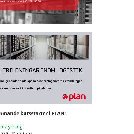
mande kursstarter i PLAN:
erstyrning
17/9 i Göteborg