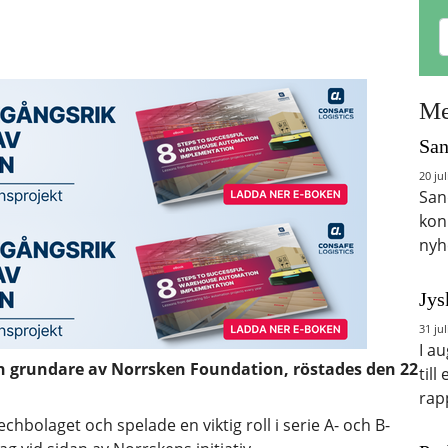
Me
San
20 jul
San
kon
nyh
Jys
31 jul
I a
h grundare av Norrsken Foundation, röstades den 22
till
rap
chbolaget och spelade en viktig roll i serie A- och B-