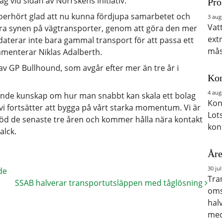
g vid sidan av Norrskens initiativ.
Pro
är oerhört glad att nu kunna fördjupa samarbetet och
3 aug
Vat
dra synen på vägtransporter, genom att göra den mer
ext
daterar inte bara gammal transport för att passa ett
mås
mmenterar Niklas Adalberth.
v GP Bullhound, som avgår efter mer än tre år i
Kon
4 aug
tande kunskap om hur man snabbt kan skala ett bolag
Kon
vi fortsätter att bygga på vårt starka momentum. Vi är
Lot
töd de senaste tre åren och kommer hålla nära kontakt
kon
alck.
Åre
30 jul
de
Tra
SSAB halverar transportutsläppen med tåglösning
oms
hal
med