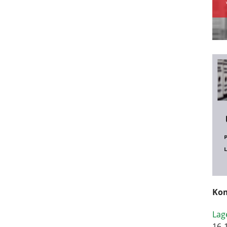
Kom
Lag
16-