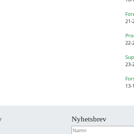
For
21-
Pro
22-
Sup
23-
For
13-
y
Nyhetsbrev