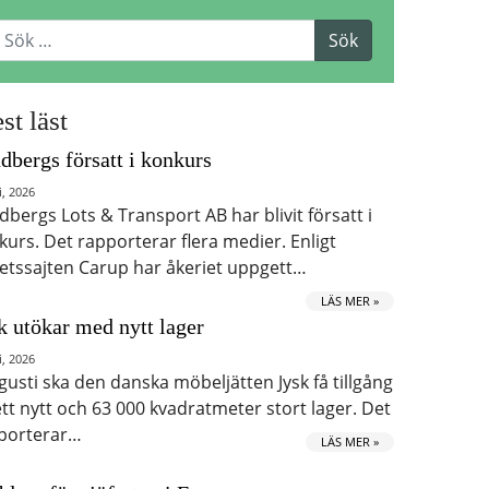
st läst
dbergs försatt i konkurs
i, 2026
dbergs Lots & Transport AB har blivit försatt i
kurs. Det rapporterar flera medier. Enligt
etssajten Carup har åkeriet uppgett…
LÄS MER »
k utökar med nytt lager
i, 2026
ugusti ska den danska möbeljätten Jysk få tillgång
 ett nytt och 63 000 kvadratmeter stort lager. Det
porterar…
LÄS MER »