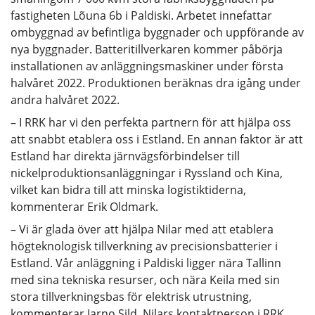
fastigheten Lõuna 6b i Paldiski. Arbetet innefattar
ombyggnad av befintliga byggnader och uppförande av
nya byggnader. Batteritillverkaren kommer påbörja
installationen av anläggningsmaskiner under första
halvåret 2022. Produktionen beräknas dra igång under
andra halvåret 2022.
– I RRK har vi den perfekta partnern för att hjälpa oss
att snabbt etablera oss i Estland. En annan faktor är att
Estland har direkta järnvägsförbindelser till
nickelproduktionsanläggningar i Ryssland och Kina,
vilket kan bidra till att minska logistiktiderna,
kommenterar Erik Oldmark.
– Vi är glada över att hjälpa Nilar med att etablera
högteknologisk tillverkning av precisionsbatterier i
Estland. Vår anläggning i Paldiski ligger nära Tallinn
med sina tekniska resurser, och nära Keila med sin
stora tillverkningsbas för elektrisk utrustning,
kommenterar Jarno Sild, Nilars kontaktperson i RRK.