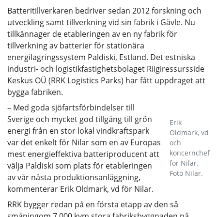
Batteritillverkaren bedriver sedan 2012 forskning och
utveckling samt tillverkning vid sin fabrik i Gävle. Nu
tillkännager de etableringen av en ny fabrik för
tillverkning av batterier för stationära
energilagringssystem Paldiski, Estland. Det estniska
industri- och logistikfastighetsbolaget Riigiressursside
Keskus OÜ (RRK Logistics Parks) har fått uppdraget att
bygga fabriken.
– Med goda sjöfartsförbindelser till
Sverige och mycket god tillgång till grön
Erik
energi från en stor lokal vindkraftspark
Oldmark, vd
var det enkelt för Nilar som en av Europas
och
koncernchef
mest energieffektiva batteriproducent att
för Nilar.
välja Paldiski som plats för etableringen
Foto Nilar.
av vår nästa produktionsanläggning,
kommenterar Erik Oldmark, vd för Nilar.
RRK bygger redan på en första etapp av den så
småningom 7 000 kvm stora fabriksbyggnaden på