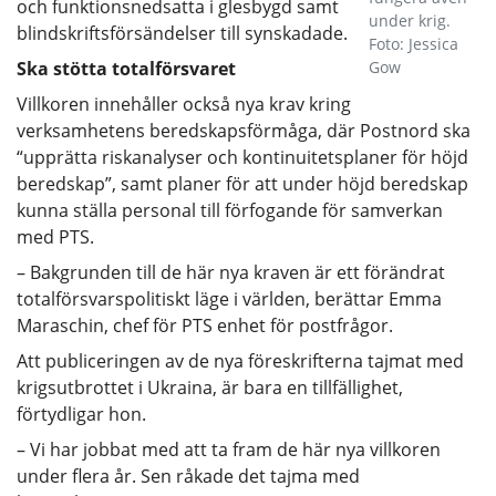
och funktionsnedsatta i glesbygd samt
under krig.
blindskriftsförsändelser till synskadade.
Foto: Jessica
Ska stötta totalförsvaret
Gow
Villkoren innehåller också nya krav kring
verksamhetens beredskapsförmåga, där Postnord ska
“upprätta riskanalyser och kontinuitetsplaner för höjd
beredskap”, samt planer för att under höjd beredskap
kunna ställa personal till förfogande för samverkan
med PTS.
– Bakgrunden till de här nya kraven är ett förändrat
totalförsvarspolitiskt läge i världen, berättar Emma
Maraschin, chef för PTS enhet för postfrågor.
Att publiceringen av de nya föreskrifterna tajmat med
krigsutbrottet i Ukraina, är bara en tillfällighet,
förtydligar hon.
– Vi har jobbat med att ta fram de här nya villkoren
under flera år. Sen råkade det tajma med