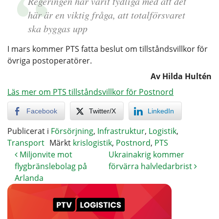
Regeringen har varit tydliga med att det
här är en viktig fråga, att totalförsvaret
ska byggas upp
I mars kommer PTS fatta beslut om tillståndsvillkor för
övriga postoperatörer.
Av Hilda Hultén
Läs mer om PTS tillståndsvillkor för Postnord
Facebook
Twitter/X
LinkedIn
Publicerat i
Försörjning
,
Infrastruktur
,
Logistik
,
Transport
Märkt
krislogistik
,
Postnord
,
PTS
Miljonvite mot
Ukrainakrig kommer
flygbränslebolag på
förvärra halvledarbrist
Arlanda