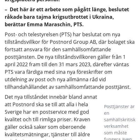
– Det här är ett arbete som pågått länge, beslutet
råkade bara tajma krigsutbrottet i Ukraina,
berättar Emma Maraschin, PTS.
Post- och telestyrelsen (PTS) har beslutat om nya
tillståndsvillkor för Postnord Group AB, där bolaget ska
fortsatt ansvara för den samhällsomfattande
posttjänsten. De nya tillståndsvillkoren gäller från 1
april 2022 fram till den 31 mars 2023, därefter väntas
PTS vara färdiga med sina nya föreskrifter om
utdelning av post och nya allmänna råd vid
tillhandahållandet av samhällsomfattande posttjänst.
Det nya tillståndet innebär bland annat
att Postnord ska se till att alla i hela
Posttjänster är
Sverige har en postservice med god
en
kvalitet och till rimliga priser. Kraven
samhällskritisk
verksamhet
gäller också saker som oberoende
som måste
kvalitetsmätningar, tjänster till äldre
fungera även